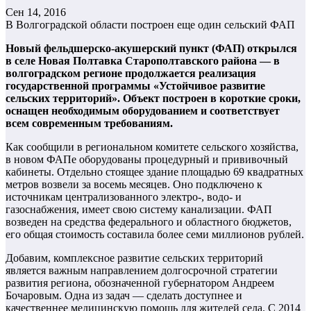
Сен 14, 2016
В Волгоградской области построен еще один сельский ФАП
Новый фельдшерско-акушерский пункт (ФАП) открылся
в селе Новая Полтавка Старополтавского района — в
волгоградском регионе продолжается реализация
государственной программы «Устойчивое развитие
сельских территорий». Объект построен в короткие сроки,
оснащен необходимым оборудованием и соответствует
всем современным требованиям.
Как сообщили в региональном комитете сельского хозяйства,
в новом ФАПе оборудованы процедурный и прививочный
кабинеты. Отдельно стоящее здание площадью 69 квадратных
метров возвели за восемь месяцев. Оно подключено к
источникам централизованного электро-, водо- и
газоснабжения, имеет свою систему канализации. ФАП
возведен на средства федерального и областного бюджетов,
его общая стоимость составила более семи миллионов рублей.
Добавим, комплексное развитие сельских территорий
является важным направлением долгосрочной стратегии
развития региона, обозначенной губернатором Андреем
Бочаровым. Одна из задач — сделать доступнее и
качественнее медицинскую помощь для жителей села. С 2014