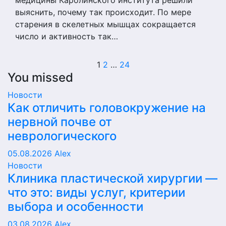
медицины Каролинского института решили
выяснить, почему так происходит. По мере
старения в скелетных мышцах сокращается
число и активность так…
Пагинация
1
2
…
24
You missed
записей
Новости
Как отличить головокружение на
нервной почве от
неврологического
05.08.2026
Alex
Новости
Клиника пластической хирургии —
что это: виды услуг, критерии
выбора и особенности
03.08.2026
Alex