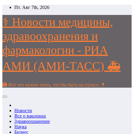
Перейти
Пт. Авг 7th, 2026
к
содержимому
⚕️ Новости медицины,
здравоохранения и
фармакологии - РИА
АМИ (АМИ-ТАСС) 🚑
🏥 Всё что нужно знать, что бы быть на пульсе. 💊
Новости
Все о вакцинах
Здравоохранение
Наука
Бизнес