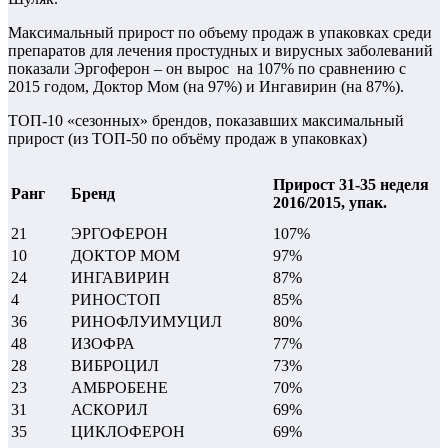
Максимальный прирост по объему продаж в упаковках среди
препаратов для лечения простудных и вирусных заболеваний
показали Эргоферон – он вырос на 107% по сравнению с
2015 годом, Доктор Мом (на 97%) и Ингавирин (на 87%).
ТОП-10 «сезонных» брендов, показавших максимальный
прирост (из ТОП-50 по объёму продаж в упаковках)
Прирост 31-35 неделя
Ранг
Бренд
2016/2015, упак.
21
ЭРГОФЕРОН
107%
10
ДОКТОР МОМ
97%
24
ИНГАВИРИН
87%
4
РИНОСТОП
85%
36
РИНОФЛУИМУЦИЛ
80%
48
ИЗОФРА
77%
28
ВИБРОЦИЛ
73%
23
АМБРОБЕНЕ
70%
31
АСКОРИЛ
69%
35
ЦИКЛОФЕРОН
69%