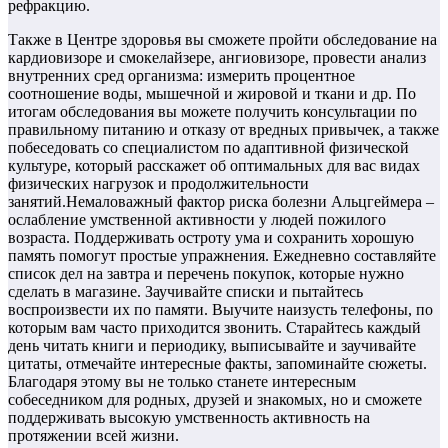
рефракцию.
Также в Центре здоровья вы сможете пройти обследование на
кардиовизоре и смокелайзере, ангиовизоре, провести анализ
внутренних сред организма: измерить процентное
соотношение воды, мышечной и жировой и ткани и др. По
итогам обследования вы можете получить консультации по
правильному питанию и отказу от вредных привычек, а также
побеседовать со специалистом по адаптивной физической
культуре, который расскажет об оптимальных для вас видах
физических нагрузок и продолжительности
занятий.Немаловажный фактор риска болезни Альцгеймера –
ослабление умственной активности у людей пожилого
возраста. Поддерживать остроту ума и сохранить хорошую
память помогут простые упражнения. Ежедневно составляйте
список дел на завтра и перечень покупок, которые нужно
сделать в магазине. Заучивайте списки и пытайтесь
воспроизвести их по памяти. Выучите наизусть телефоны, по
которым вам часто приходится звонить. Старайтесь каждый
день читать книги и периодику, выписывайте и заучивайте
цитаты, отмечайте интересные факты, запоминайте сюжеты.
Благодаря этому вы не только станете интересным
собеседником для родных, друзей и знакомых, но и сможете
поддерживать высокую умственность активность на
протяжении всей жизни.