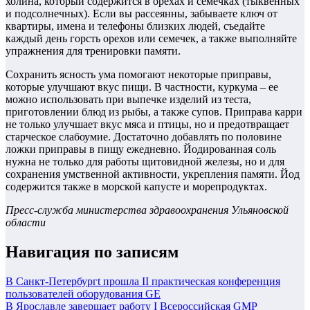
холина, который содержится в орехах и семечках (тыквенных
и подсолнечных). Если вы рассеянны, забываете ключ от
квартиры, имена и телефоны близких людей, съедайте
каждый день горсть орехов или семечек, а также выполняйте
упражнения для тренировки памяти.
Сохранить ясность ума помогают некоторые приправы,
которые улучшают вкус пищи. В частности, куркума – ее
можно использовать при выпечке изделий из теста,
приготовлении блюд из рыбы, а также супов. Приправа карри
не только улучшает вкус мяса и птицы, но и предотвращает
старческое слабоумие. Достаточно добавлять по половине
ложки приправы в пищу ежедневно. Йодированная соль
нужна не только для работы щитовидной железы, но и для
сохранения умственной активности, укрепления памяти. Йод
содержится также в морской капусте и морепродуктах.
Пресс-служба министерства здравоохранения Ульяновской
области
Навигация по записям
В Санкт-Петербургt прошла II практическая конференция
пользователей оборудования GE
В Ярославле завершает работу I Всероссийская GMP