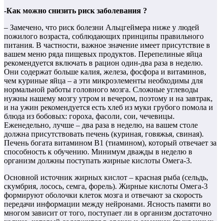
-Как можно снизить риск заболевания ?
– Замечено, что риск болезни Альцгеймера ниже у людей
пожилого возраста, соблюдающих принципы правильного
питания. В частности, важное значение имеет присутствие в
вашем меню ряда пищевых продуктов. Перепелиные яйца
рекомендуется включать в рацион один-два раза в неделю.
Они содержат больше калия, железа, фосфора и витаминов,
чем куриные яйца – а эти микроэлементы необходимы для
нормальной работы головного мозга. Сложные углеводы
нужны нашему мозгу утром и вечером, поэтому и на завтрак,
и на ужин рекомендуется есть хлеб из муки грубого помола и
блюда из бобовых: гороха, фасоли, сои, чечевицы.
Еженедельно, лучше – два раза в неделю, на вашем столе
должна присутствовать печень (куриная, говяжья, свиная).
Печень богата витамином В1 (тиамином), который отвечает за
способность к обучению. Минимум дважды в неделю в
организм должны поступать жирные кислоты Омега-3.
Основной источник жирных кислот – красная рыба (сельдь,
скумбрия, лосось, семга, форель). Жирные кислоты Омега-3
формируют оболочки клеток мозга и отвечают за скорость
передачи информации между нейронами. Ясность памяти во
многом зависит от того, поступает ли в организм достаточно