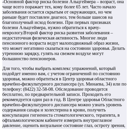
-Основной фактор риска болезни Альцгеймера – возраст, она
чаще всего поражает тех, кому более 65 лет. Часто начало
заболевания остается скрытым от окружающих, но чем
раньше будет поставлен диагноз, тем больше шансов на
благополучный исход болезни. При первых признаках
болезни Альцгеймера, нужно обратиться к врачу-
неврологу.Второй фактор риска развития заболевания –
недостаточная физическая активность. Многие люди
пенсионного возраста ведут малоподвижный образ жизни,
что может негативно сказаться на состоянии здоровья. Делать
утреннюю зарядку, гулять на свежем воздухе могут
большинство пенсионеров.
Для того, чтобы выбрать комплекс упражнений, который
подойдет именно вам, с учетом ограничений по состоянию
здоровья, можно обратиться в Центр здоровья областного
врачебно-физкультурного диспансера (ул. Минаева, 34) или по
телефону: (8422) 32-58-08. Обследование проводится
бесплатно, по предварительной записи. Проходить его
рекомендуется один раз в год. В Центре здоровья Областного
врачебно-физкультурного диспансера можно узнать уровень
содержания сахара и холестерина в крови, получить
консультации гигиениста стоматологического, терапевта, в
офтальмологическом кабинете измерить внутриглазное
давление, оценить визуальное состояние глаз, остроту зрения,