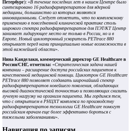
Петербург
): «
В течение последних лет в нашем Центре было
синтезировано 16 радиофармпрепаратов для ядерной
медицины, большинство из которых являются
инновационными. Следует отметить, что по комплексному
применению в повседневной клинической практике столь
широкого спектра радиофармпрепаратов для ПЭТ/КТ Центр
занимает лидирующее место не только в России, но и в
Европе. Новый циклотронный ускоритель PETtrace 880
открывает перед нами принципиально новые возможности в
этой важнейшей области
».
Нина Канделаки, коммерческий директор GE Healthcare в
России/СНГ, отметила:
«
Стратегическая задача нашей
компании – расширение доступа российских пациентов к
качественной медицинской помощи. Циклотрон GE Healthcare
PETtrace 880 позволяет создавать широчайший спектр
радиофармпрепаратов новейшего поколения, обладающих
высокой диагностической точностью и позволяющих снизить
лучевую нагрузку на организм пациента. Мы гордимся тем,
что с открытием в РНЦХТ комплекса по производству
радиофармпрепаратов технологии GE Healthcare помогут
российским врачам еще более эффективно бороться с
тяжелыми заболеваниями
».
Навигация по записям