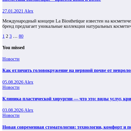
27.01.2021
Alex
Международный концерн La Biosthetique известен на косметич
бренд предлагает уникальные коллекции натуральных космет
Пагинация
1
2
3
…
80
записей
You missed
Новости
Как отличить головокружение на нервной почве от невроло
05.08.2026
Alex
Новости
Клиника пластической хирургии — что это: виды услуг, кр
03.08.2026
Alex
Новости
Новая современная стоматология: технологии, комфорт и п