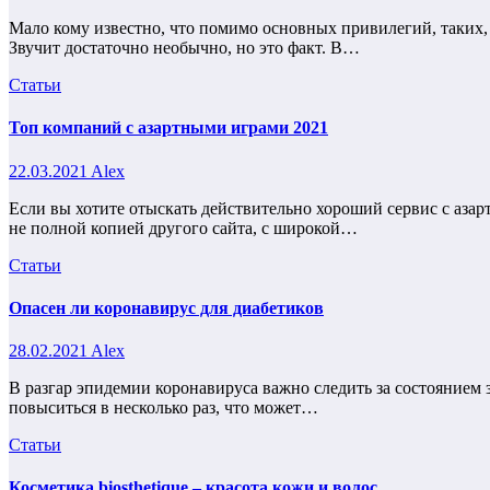
Мало кому известно, что помимо основных привилегий, таких, 
Звучит достаточно необычно, но это факт. В…
Статьи
Топ компаний с азартными играми 2021
22.03.2021
Alex
Если вы хотите отыскать действительно хороший сервис с азар
не полной копией другого сайта, с широкой…
Статьи
Опасен ли коронавирус для диабетиков
28.02.2021
Alex
В разгар эпидемии коронавируса важно следить за состоянием з
повыситься в несколько раз, что может…
Статьи
Косметика biosthetique – красота кожи и волос