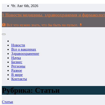
Перейти
Чт. Авг 6th, 2026
к
содержимому
⚕️ Новости медицины, здравоохранения и фармако
🏥 Всё что нужно знать, что бы быть на пульсе. 💊
Новости
Все о вакцинах
Здравоохранение
Наука
Бизнес
Регионы
Разное
В мире
Контакты
Рубрика:
Статьи
Статьи