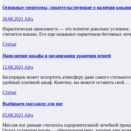
Основные симптомы, свидетельствующие о наличии кокаин
26.08.2021
Alex
Наркотическая зависимость — это понятие довольно условное,
считается кокаин. Его еще называют наркотиком богемных ли
Статьи
Наполнение шкафа и организация хранения вещей
12.08.2021
Alex
Беспорядок может испортить атмосферу даже самого стильного
удобный платяной шкаф. Конечно, вы можете оставить свой…
Статьи
Выбираем массажер для ног
05.08.2021
Alex
Массаж ног раньше считалось оздоровительной лечебной проц
Отдых уставшим ногам — обязательная мера, которая дает во