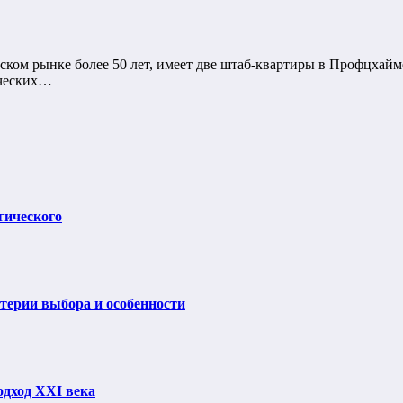
еском рынке более 50 лет, имеет две штаб-квартиры в Профцхай
ических…
гического
итерии выбора и особенности
одход XXI века