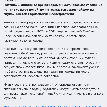
Питание женщины во время беременности оказывает влияние
не только на ее детей, но и отражается в дальнейшем на
внуках, считают британские исследователи.
Ученые из Кембриджского университета и Лондонской школы
гигиены и тропической медицины проанализировали данные
детей, родившихся с 1972 по 2011 годы в сельской Гамбии.
Здесь сезоны дождей приносят урожай, а затем вновь
наступают сезоны голода.
Выяснилось, что у женщин, голодавших во время своей
внутриутробной жизни, рождаются дети с меньшим весом и
ростом. Кроме того, у отцов этот «внутриутробный голод»
приводит к тому, что их дети к двум годам отстают по росту и
весу от своих сверстников. Таким образом, заключают ученые,
чтобы устранить последствия влияния голодания может
потребоваться несколько поколений.
«Наши результаты показывают, что периоды ограничения
питания в жизни плода у родителей могут иметь последствия
для нескольких поколений людей», – написали ученые в статье в
журнале FASEB.
Ученые с помощью наночипа смогли генерировать даже нервную