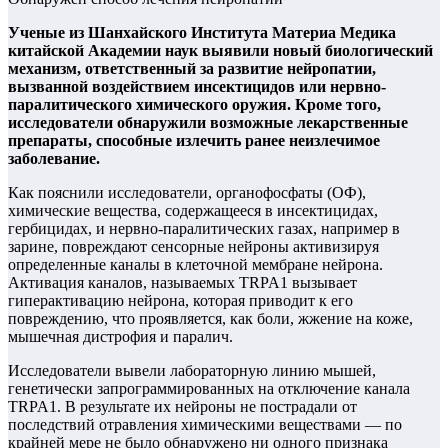
Ученые из Шанхайского Института Материа Медика
китайской Академии наук выявили новый биологический
механизм, ответственный за развитие нейропатии,
вызванной воздействием инсектицидов или нервно-
паралитического химического оружия. Кроме того,
исследователи обнаружили возможные лекарственные
препараты, способные излечить ранее неизлечимое
заболевание.
Как пояснили исследователи, органофосфаты (ОФ),
химические вещества, содержащееся в инсектицидах,
гербицидах, и нервно-паралитических газах, например в
зарине, повреждают сенсорные нейроны активизируя
определенные каналы в клеточной мембране нейрона.
Активация каналов, называемых TRPA1 вызывает
гиперактивацию нейрона, которая приводит к его
повреждению, что проявляется, как боли, жжение на коже,
мышечная дистрофия и паралич.
Исследователи вывели лабораторную линию мышей,
генетически запрограммированных на отключение канала
TRPA1. В результате их нейроны не пострадали от
последствий отравления химическими веществами — по
крайней мере не было обнаружено ни одного признака