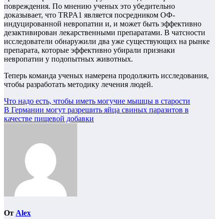
повреждения. По мнению ученых это убедительно
доказывает, что TRPA1 является посредником ОФ-
индуцированной невропатии и, и может быть эффективно
дезактивирован лекарственными препаратами. В чатсности
исследователи обнаружили два уже существующих на рынке
препарата, которые эффективно убирали признаки
невропатии у подопытных животных.
Теперь команда ученых намерена продолжить исследования,
чтобы разработать методику лечения людей.
Навигация
Что надо есть, чтобы иметь могучие мышцы в старости
В Германии могут разрешить яйца свиных паразитов в
по
качестве пищевой добавки
записям
От
Alex