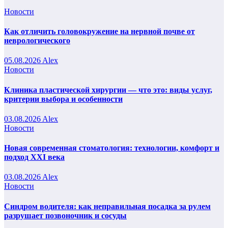
Новости
Как отличить головокружение на нервной почве от
неврологического
05.08.2026
Alex
Новости
Клиника пластической хирургии — что это: виды услуг,
критерии выбора и особенности
03.08.2026
Alex
Новости
Новая современная стоматология: технологии, комфорт и
подход XXI века
03.08.2026
Alex
Новости
Синдром водителя: как неправильная посадка за рулем
разрушает позвоночник и сосуды