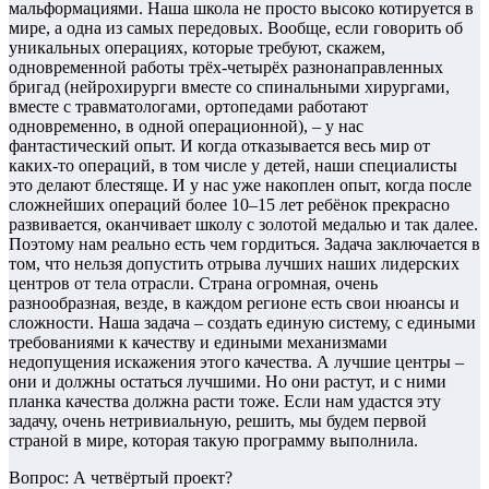
мальформациями. Наша школа не просто высоко котируется в
мире, а одна из самых передовых. Вообще, если говорить об
уникальных операциях, которые требуют, скажем,
одновременной работы трёх-четырёх разнонаправленных
бригад (нейрохирурги вместе со спинальными хирургами,
вместе с травматологами, ортопедами работают
одновременно, в одной операционной), – у нас
фантастический опыт. И когда отказывается весь мир от
каких-то операций, в том числе у детей, наши специалисты
это делают блестяще. И у нас уже накоплен опыт, когда после
сложнейших операций более 10–15 лет ребёнок прекрасно
развивается, оканчивает школу с золотой медалью и так далее.
Поэтому нам реально есть чем гордиться. Задача заключается в
том, что нельзя допустить отрыва лучших наших лидерских
центров от тела отрасли. Страна огромная, очень
разнообразная, везде, в каждом регионе есть свои нюансы и
сложности. Наша задача – создать единую систему, с едиными
требованиями к качеству и едиными механизмами
недопущения искажения этого качества. А лучшие центры –
они и должны остаться лучшими. Но они растут, и с ними
планка качества должна расти тоже. Если нам удастся эту
задачу, очень нетривиальную, решить, мы будем первой
страной в мире, которая такую программу выполнила.
Вопрос: А четвёртый проект?