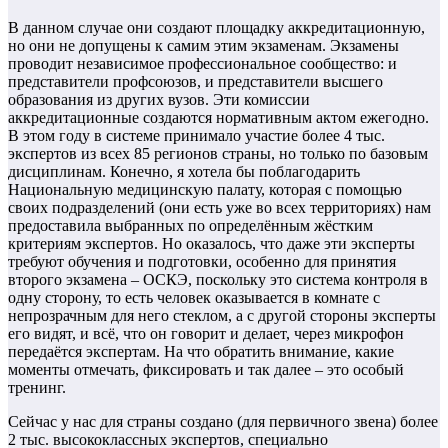
В данном случае они создают площадку аккредитационную,
но они не допущены к самим этим экзаменам. Экзамены
проводит независимое профессиональное сообщество: и
представители профсоюзов, и представители высшего
образования из других вузов. Эти комиссии
аккредитационные создаются нормативным актом ежегодно.
В этом году в системе принимало участие более 4 тыс.
экспертов из всех 85 регионов страны, но только по базовым
дисциплинам. Конечно, я хотела бы поблагодарить
Национальную медицинскую палату, которая с помощью
своих подразделений (они есть уже во всех территориях) нам
предоставила выбранных по определённым жёстким
критериям экспертов. Но оказалось, что даже эти эксперты
требуют обучения и подготовки, особенно для принятия
второго экзамена – ОСКЭ, поскольку это система контроля в
одну сторону, то есть человек оказывается в комнате с
непрозрачным для него стеклом, а с другой стороны эксперты
его видят, и всё, что он говорит и делает, через микрофон
передаётся экспертам. На что обратить внимание, какие
моменты отмечать, фиксировать и так далее – это особый
тренинг.
Сейчас у нас для страны создано (для первичного звена) более
2 тыс. высококлассных экспертов, специально