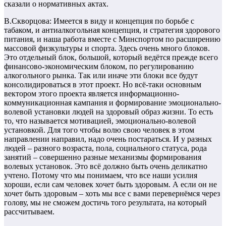
сказали о нормативных актах.
В.Скворцова: Имеется в виду и концепция по борьбе с
табаком, и антиалкогольная концепция, и стратегия здорового
питания, и наша работа вместе с Минспортом по расширению
массовой физкультуры и спорта. Здесь очень много блоков.
Это отдельный блок, большой, который ведётся прежде всего
финансово-экономическим блоком, по регулированию
алкогольного рынка. Так или иначе эти блоки все будут
консолидироваться в этот проект. Но всё-таки основным
вектором этого проекта является информационно-
коммуникационная кампания и формирование эмоционально-
волевой установки людей на здоровый образ жизни. То есть
то, что называется мотивацией, эмоционально-волевой
установкой. Для того чтобы волю свою человек в этом
направлении направил, надо очень постараться. И у разных
людей – разного возраста, пола, социального статуса, рода
занятий – совершенно разные механизмы формирования
волевых установок. Это всё должно быть очень деликатно
учтено. Потому что мы понимаем, что все наши усилия
хороши, если сам человек хочет быть здоровым. А если он не
хочет быть здоровым – хоть мы все с вами перевернёмся через
голову, мы не сможем достичь того результата, на который
рассчитываем.