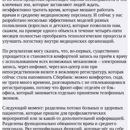
ключевых зон, которые заставляют людей ждать,
неэффективно тратить время, которые мешают работать
врачам и среднему медицинскому персоналу. И сейчас у нас
разработано несколько эффективных моделей разных
поликлиник (взрослых и детских), которые позволили нам,
скажем, на примере одного объекта в течение четырёх-пяти
месяцев полностью преобразить технологические процессы и
улучшить логистику внутри медицинских организаций.
По результатам могу сказать, что, во-первых, существенно
упрощается и становится комфортной запись на приём к врачу
с использованием всех возможных механизмов – электронная
запись, через инфомат, через кол-центр или при
непосредственном визите в вежливую регистратуру, которая
сейчас стала напоминать Сбербанк: можно комфортно, сидя,
не тратя много времени, разговаривать с не отвлекающимися
регистраторами, потому что фронт-офис отделён от бэк-
офиса, который занимается отдельно принятием телефонных
звонков.
Следующий момент: разделены потоки больных и здоровых
пациентов, которые пришли для профилактических
мероприятий или за какой-то дополнительной информацией.
Разделены функционально обязанности врача и среднего
персонала. Ряд непрофильных функций, которые нёс на себе