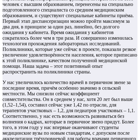
человек с высшим образованием, перенесены на специально
подготовленного специалиста со средним медицинским
образованием, и существуют специальные кабинеты приёма.
Первый этап диспансеризации можно пройти максимум за
два дня, в принципе за один раз, линейно, без долгого
ожидания у кабинета. Время ожидания у кабинетов
сократилось более чем в три раза. И совершенно изменилась
технология прохождения лабораторных исследований.
Поликлиники, которые уже сейчас в проекте, показали резкое
увеличение удовлетворённости населения, которое приписано
к этой поликлинике, качеством полученной медицинской
помощи. Наша задача – этот позитивный опыт
распространить на поликлиники страны.
У нас увеличилось количество врачей в первичном звене за
последние время, причём особенно значимо в сельской
местности. Мы снизили сейчас коэффициент
совместительства. Он в среднем у нас, хотя 20 лет был выше
(1,52–1,54), составил сейчас уже 1,42 по отрасли, для
терапевтов участковых – 1,2, для педиатров участковых – 1,1.
Соответственно, у нас есть возможность развиваться без
волнения о кадрах, которые в первичное звено придут. Более
того, в этом году у нас впервые оканчивают студенты
медицинские вузы по новым стандартам, с допуском после
аккредитации трёхуровневой для работы врачами первичного