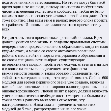
подготовленных и аттестованных. Но это не могут быть всё
время одни и те же люди, потому что система требует в том
числе и изменения экспертного сообщества, чтобы не было
каких-то патологических устойчивых связей и так далее. Это
тоже понятно. Над всем этим в рамках первого блока проекта
мы работаем. И понимание важности этого проекта есть у
всех.
Вторая часть этого проекта тоже чрезвычайно важна. Врач
должен учиться всю жизнь. И создание правильной системы
непрерывного профессионального образования, когда не надо
куда-то ехать, а можно со своего автоматизированного
рабочего места войти в портал непрерывного образования и
по своей специальности выбрать существующие
интерактивные модули, пройти эти модули, ответить в начале
и в конце на тесты с определением коэффициента
выживаемости знаний и таким образом подтвердить, что
тобой этот материал освоен, – это первый момент. Сейчас 600
модулей для врачей первичного звена уже создано, включая
важнейшие, полезные, очень хорошо иллюстрированные – на
онконастороженность. Любой визит к врачу должен включать
у него автоматически необходимость смотреть на больного с
точки зрения раннего выявления онкологии, эту
настороженность. Наша задача – увеличить число этих
модулей до 5 тыс., распространив их на все узкие