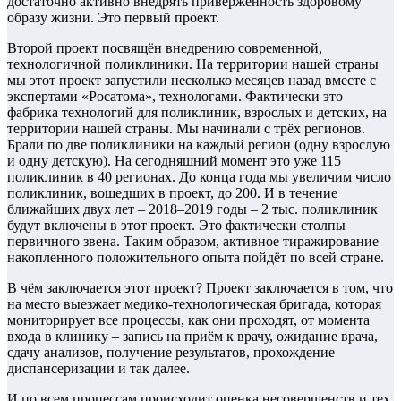
достаточно активно внедрять приверженность здоровому
образу жизни. Это первый проект.
Второй проект посвящён внедрению современной,
технологичной поликлиники. На территории нашей страны
мы этот проект запустили несколько месяцев назад вместе с
экспертами «Росатома», технологами. Фактически это
фабрика технологий для поликлиник, взрослых и детских, на
территории нашей страны. Мы начинали с трёх регионов.
Брали по две поликлиники на каждый регион (одну взрослую
и одну детскую). На сегодняшний момент это уже 115
поликлиник в 40 регионах. До конца года мы увеличим число
поликлиник, вошедших в проект, до 200. И в течение
ближайших двух лет – 2018–2019 годы – 2 тыс. поликлиник
будут включены в этот проект. Это фактически столпы
первичного звена. Таким образом, активное тиражирование
накопленного положительного опыта пойдёт по всей стране.
В чём заключается этот проект? Проект заключается в том, что
на место выезжает медико-технологическая бригада, которая
мониторирует все процессы, как они проходят, от момента
входа в клинику – запись на приём к врачу, ожидание врача,
сдачу анализов, получение результатов, прохождение
диспансеризации и так далее.
И по всем процессам происходит оценка несовершенств и тех