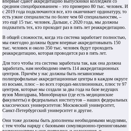
впервые сдают аккредитацию выпускники колледжей со
средним спецобразованием – это примерно 80 тыс. человек. И
с 2019 года подключаются все, кто оканчивает ординатуру, то
есть узкие специалисты по более чем 60 специальностям, –
это ещё 15 тыс. человек. Дальше, с 2020 года, мы должны
подхватить тех, кто проходит раз в пять лет реаккредитацию.
В общей сложности, когда эта система заработает полностью,
мы ежегодно должны будем впервые аккредитовывать 150
тыс. человек и около 350 тыс. человек будут проходить
реаккредитацию, которая проводится раз в пять лет.
Для того чтобы эта система заработала так, как она должна
заработать, нам необходимо иметь 114 аккредитационных
центров. Причём у нас должны быть независимые
полипрофильные аккредитационные центры в каждом округе
из восьми, плюс – во всех городах-миллионниках, плюс те 97
центров, которые мы создали за два года на базе ведущих
вузов Минздрава, Минобрнауки (где есть медицинские
факультеты) и федеральных институтов – наших федеральных
классических университетов: Московский университет,
Санкт-Петербургский университет и другие.
Они тоже должны быть дополнены необходимыми модулями,
с тем чтобы наряду с базовыми симуляционно-тренинговыми
возможностями у них появились и эндоскопия, и