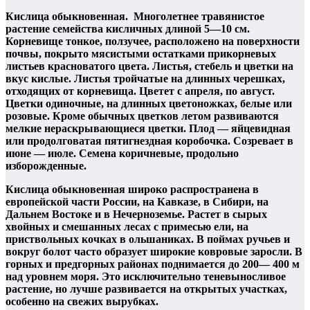
Кислица обыкновенная.
Многолетнее травянистое
растение семейства кисличных длиной 5—10 см.
Корневище тонкое, ползучее, расположено на поверхности
почвы, покрыто мясистыми остатками прикорневых
листьев красноватого цвета. Листья, стебель и цветки на
вкус кислые. Листья тройчатые на длинных черешках,
отходящих от корневища. Цветет с апреля, по август.
Цветки одиночные, на длинных цветоножках, белые или
розовые. Кроме обычных цветков летом развиваются
мелкие нераскрывающиеся цветки. Плод — яйцевидная
или продолговатая пятигнездная коробочка. Созревает в
июне — июле. Семена коричневые, продольно
изборожденные.
Кислица обыкновенная широко распространена в
европейской части России, на Кавказе, в Сибири, на
Дальнем Востоке и в Нечерноземье. Растет в сырых
хвойных и смешанных лесах с примесью ели, на
приствольных кочках в ольшаниках. В поймах ручьев и
вокруг болот часто образует широкие ковровые заросли. В
горных и предгорных районах поднимается до 200— 400 м
над уровнем моря. Это исключительно теневыносливое
растение, но лучше развивается на открытых участках,
особенно на свежих вырубках.