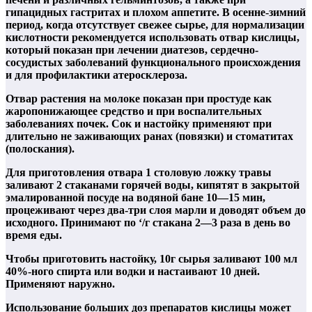
гипацидных гастритах и плохом аппетите. В осенне-зимний
период, когда отсутствует свежее сырье, для нормализации
кислотности рекомендуется использовать отвар кислицы,
который показан при лечении диатезов, сердечно-
сосудистых заболеваний функционального происхождения
и для профилактики атеросклероза.
Отвар растения на молоке показан при простуде как
жаропонижающее средство и при воспалительных
заболеваниях почек. Сок и настойку применяют при
длительно не заживающих ранах (повязки) и стоматитах
(полоскания).
Для приготовления отвара 1 столовую ложку травы
заливают 2 стаканами горячей воды, кипятят в закрытой
эмалированной посуде на водяной бане 10—15 мин,
процеживают через два-три слоя марли и доводят объем до
исходного. Принимают по ‘/г стакана 2—3 раза в день во
время еды.
Чтобы приготовить настойку, 10г сырья заливают 100 мл
40%-ного спирта или водки и настаивают 10 дней.
Применяют наружно.
Использование больших доз препаратов кислицы может