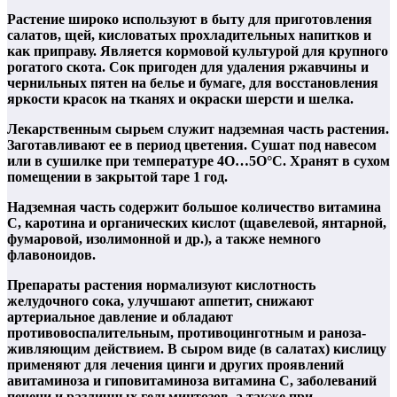
Растение широко используют в быту для приготовления
салатов, щей, кисловатых прохладительных напитков и
как приправу. Является кормовой культурой для крупного
рогатого скота. Сок пригоден для удаления ржавчины и
чернильных пятен на белье и бумаге, для восстановления
яркости красок на тканях и окраски шерсти и шелка.
Лекарственным сырьем служит надземная часть растения.
Заготавливают ее в период цветения. Сушат под навесом
или в сушилке при температуре 4О…5О°С. Хранят в сухом
помещении в закрытой таре 1 год.
Надземная часть содержит большое количество витамина
С, каротина и органических кислот (щавелевой, янтарной,
фумаровой, изолимонной и др.), а также немного
флавоноидов.
Препараты растения нормализуют кислотность
желудочного сока, улучшают аппетит, снижают
артериальное давление и обладают
противовоспалительным, противоцинготным и раноза-
живляющим действием. В сыром виде (в салатах) кислицу
применяют для лечения цинги и других проявлений
авитаминоза и гиповитаминоза витамина С, заболеваний
печени и различных гельминтозов, а также при