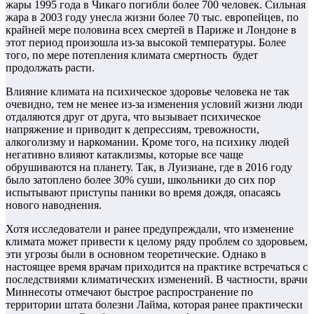
жары 1995 года в Чикаго погибли более 700 человек. Сильная
жара в 2003 году унесла жизни более 70 тыс. европейцев, по
крайней мере половина всех смертей в Париже и Лондоне в
этот период произошла из-за высокой температуры. Более
того, по мере потепления климата смертность будет
продолжать расти.
Влияние климата на психическое здоровье человека не так
очевидно, тем не менее из-за изменения условий жизни люди
отдаляются друг от друга, что вызывает психическое
напряжение и приводит к депрессиям, тревожности,
алкоголизму и наркомании. Кроме того, на психику людей
негативно влияют катаклизмы, которые все чаще
обрушиваются на планету. Так, в Луизиане, где в 2016 году
было затоплено более 30% суши, школьники до сих пор
испытывают приступы паники во время дождя, опасаясь
нового наводнения.
Хотя исследователи и ранее предупреждали, что изменение
климата может привести к целому ряду проблем со здоровьем,
эти угрозы были в основном теоретические. Однако в
настоящее время врачам приходится на практике встречаться с
последствиями климатических изменений. В частности, врачи
Миннесоты отмечают быстрое распространение по
территории штата болезни Лайма, которая ранее практически