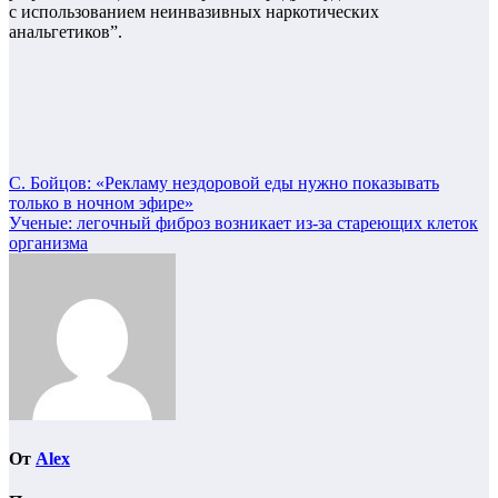
с использованием неинвазивных наркотических
анальгетиков”.
Навигация
С. Бойцов: «Рекламу нездоровой еды нужно показывать
только в ночном эфире»
по
Ученые: легочный фиброз возникает из-за стареющих клеток
записям
организма
От
Alex