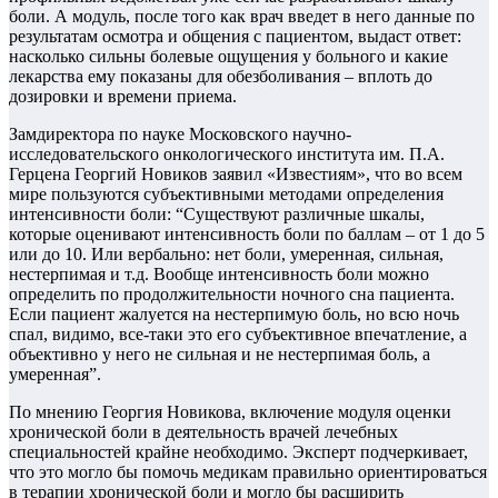
боли. А модуль, после того как врач введет в него данные по
результатам осмотра и общения с пациентом, выдаст ответ:
насколько сильны болевые ощущения у больного и какие
лекарства ему показаны для обезболивания – вплоть до
дозировки и времени приема.
Замдиректора по науке Московского научно-
исследовательского онкологического института им. П.А.
Герцена Георгий Новиков заявил «Известиям», что во всем
мире пользуются субъективными методами определения
интенсивности боли: “Существуют различные шкалы,
которые оценивают интенсивность боли по баллам – от 1 до 5
или до 10. Или вербально: нет боли, умеренная, сильная,
нестерпимая и т.д. Вообще интенсивность боли можно
определить по продолжительности ночного сна пациента.
Если пациент жалуется на нестерпимую боль, но всю ночь
спал, видимо, все-таки это его субъективное впечатление, а
объективно у него не сильная и не нестерпимая боль, а
умеренная”.
По мнению Георгия Новикова, включение модуля оценки
хронической боли в деятельность врачей лечебных
специальностей крайне необходимо. Эксперт подчеркивает,
что это могло бы помочь медикам правильно ориентироваться
в терапии хронической боли и могло бы расширить