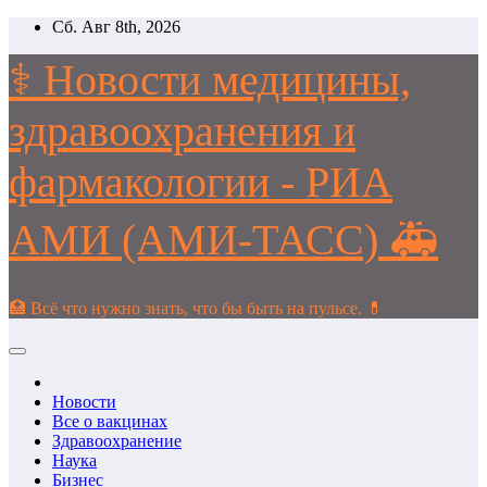
Перейти
Сб. Авг 8th, 2026
к
содержимому
⚕️ Новости медицины,
здравоохранения и
фармакологии - РИА
АМИ (АМИ-ТАСС) 🚑
🏥 Всё что нужно знать, что бы быть на пульсе. 💊
Новости
Все о вакцинах
Здравоохранение
Наука
Бизнес