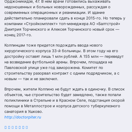
Орджоникидзе, 47. В нем врачи готовились выхаживать
недоношенных и больных новорожденных, рассуждая о
современных операционных и реанимации. И здание
действительно планировали сдать в конце 2015-го. Но теперь у
компании «Стройкомплект» топ-менеджера АО «Балтстрой»
Дмитрия Торчинского и Алексея Торчинского новый срок —
конец 2017-го.
Колпинцам тоже придется подождать ввода нового
хирургического корпуса 33-й больницы. В этом году на его
достройку оставят лишь 1 млн рублей. А 155 млн — переведут
на возведение футбольной арены. Впрочем, площадка на
Павловской улице уже год заморожена. Комитет по
строительству разорвал контракт с одним подрядчиком, а с
новым — так и не заключил.
Впрочем, жители Колпино не будут ждать в одиночку. В список
объектов, чье строительство будет замедлено, также попали
поликлиники в Стрельне и в Красном Селе, подстанция скорой
помощи в Металлострое и корпуса детского туберкулезного
санатория в Ушково.
http://doctorpiter.ru