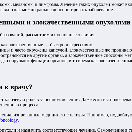
комы, меланомы и лимфомы. Лечение таких опухолей может вкл
важно как можно раньше диагностировать заболевание.
венными и злокачественными опухолями
бразований, рассмотрим их основные отличия:
 как злокачественные — быстро и агрессивно.
ницы и часто окружены капсулой, злокачественные же проникаю
остраняются на другие органы, а злокачественные способны мет
дко нарушают функции органов, в то время как злокачественные
 к врачу?
ет ключевую роль в успешном лечении. Даже если вы подозревает
ственного процесса.
в специализированные медицинские центры. Например, подробну
s/oncology
.
 опухоли и назначить соответствующее лечение. Самолечение в т