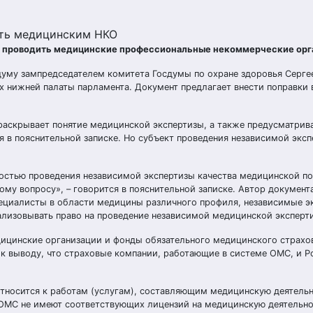
ить медицинским НКО
 проводить медицинские профессиональные некоммерческие орг
сдуму зампредседателем комитета Госдумы по охране здоровья Серге
 нижней палаты парламента. Документ предлагает внести поправки 
раскрывает понятие медицинской экспертизы, а также предусматрив
 в пояснительной записке. Но субъект проведения независимой экс
остью проведения независимой экспертизы качества медицинской п
у вопросу», – говорится в пояснительной записке. Автор документа
ециалисты в области медицины различного профиля, независимые э
еализовывать право на проведение независимой медицинской эксперт
дицинские организации и фонды обязательного медицинского страхо
 к выводу, что страховые компании, работающие в системе ОМС, и 
тносится к работам (услугам), составляющим медицинскую деятельн
ОМС не имеют соответствующих лицензий на медицинскую деятельно