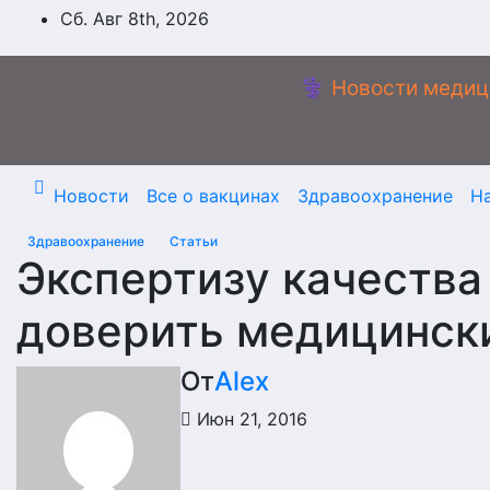
Перейти
Сб. Авг 8th, 2026
к
содержимому
⚕️ Новости медиц
Новости
Все о вакцинах
Здравоохранение
Н
Здравоохранение
Статьи
Экспертизу качеств
доверить медицинск
От
Alex
Июн 21, 2016