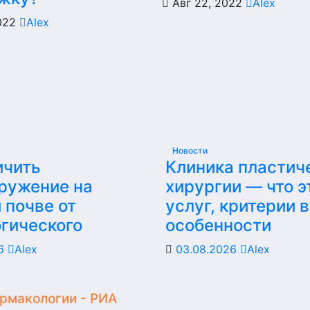
Авг 22, 2022
Alex
2022
Alex
Новости
ичить
Клиника пластич
ружение на
хирургии — что э
 почве от
услуг, критерии 
гического
особенности
26
Alex
03.08.2026
Alex
армакологии - РИА