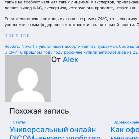
также не требуют наличия таких лицензий у экспертов, привлека
делает вывод ФАС, экспертиза, которую они проводят, незаконна.
Если медицинская помощь оказана вне рамок ОМС, то экспертизу
уполномоченным федеральным органом исполнительной власти. Од
Навигация
Reuters: Novartis увеличивает ассортимент выпускаемых биоанал
СМИ: В прошлом году году россияне купили антибиотиков на 22
по
От
Alex
записям
Похожая запись
Статьи
Здравоохран
Универсальный онлайн
Как оф
DICOM-вьюер: удобство
медкни