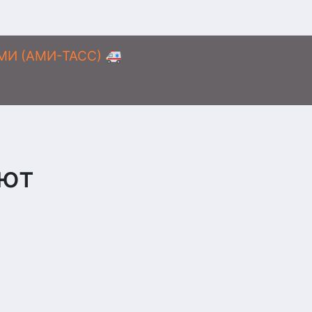
АМИ (АМИ-ТАСС) 🚑
ают