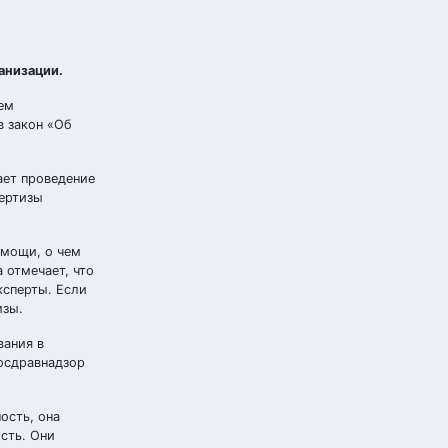
анизации.
ем
в закон «Об
ает проведение
пертизы
омощи, о чем
 отмечает, что
ксперты. Если
изы.
вания в
Росдравнадзор
ость, она
сть. Они