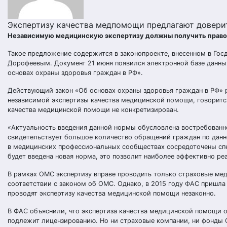
Экспертизу качества медпомощи предлагают довер
Независимую медицинскую экспертизу должны получить право
Такое предложение содержится в законопроекте, внесенном в Го
Дорофеевым. Документ 21 июня появился электронной базе данных
основах охраны здоровья граждан в РФ».
Действующий закон «Об основах охраны здоровья граждан в РФ» 
независимой экспертизы качества медицинской помощи, говорится
качества медицинской помощи не конкретизирован.
«Актуальность введения данной нормы обусловлена востребованн
свидетельствует большое количество обращений граждан по данном
в медицинских профессиональных сообществах сосредоточены сп
будет введена новая норма, это позволит наиболее эффективно р
В рамках ОМС экспертизу вправе проводить только страховые ме
соответствии с законом об ОМС. Однако, в 2015 году ФАС пришла
проводят экспертизу качества медицинской помощи незаконно.
В ФАС объяснили, что экспертиза качества медицинской помощи о
подлежит лицензированию. Но ни страховые компании, ни фонды 