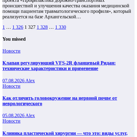
проекта «Профилактика дорожно-транспортных
происшествий и улучшения качества оказания медицинской
помощи пациентам травматологического профиля», который
реализуется на базе Архангельской…
Пагинация
1
…
1 326
1 327
1 328
…
1 330
записей
You missed
Новости
Клапан регулирующий VFS-2R фланцевый Ридан:
технические характеристики и применение
07.08.2026
Alex
Новости
Как отличить головокружение на нервной почве от
неврологического
05.08.2026
Alex
Новости
Клиника пластической хирургии — что это: виды услуг,