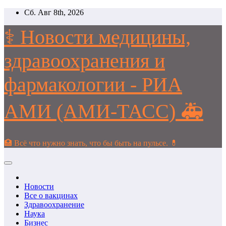
Перейти
Сб. Авг 8th, 2026
к
содержимому
⚕️ Новости медицины,
здравоохранения и
фармакологии - РИА
АМИ (АМИ-ТАСС) 🚑
🏥 Всё что нужно знать, что бы быть на пульсе. 💊
Новости
Все о вакцинах
Здравоохранение
Наука
Бизнес