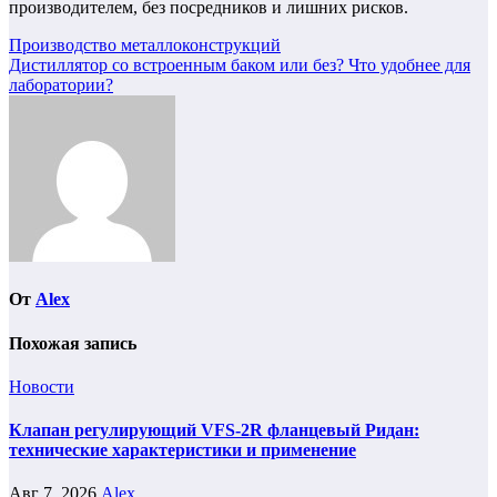
производителем, без посредников и лишних рисков.
Навигация
Производство металлоконструкций
Дистиллятор со встроенным баком или без? Что удобнее для
по
лаборатории?
записям
От
Alex
Похожая запись
Новости
Клапан регулирующий VFS-2R фланцевый Ридан:
технические характеристики и применение
Авг 7, 2026
Alex