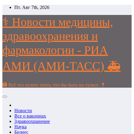
Перейти
Пт. Авг 7th, 2026
к
содержимому
⚕️ Новости медицины,
здравоохранения и
фармакологии - РИА
АМИ (АМИ-ТАСС) 🚑
🏥 Всё что нужно знать, что бы быть на пульсе. 💊
Новости
Все о вакцинах
Здравоохранение
Наука
Бизнес