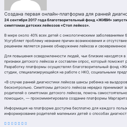
Создана первая онлайн-платформа для ранней диагн
24 сентября 2017 года благотворительный фонд «ЖИВИ» запус
симптомах детских лейкозов «Стоп лейкоз».
В мире около 40% всех детей с онкологическими заболеваниями бо
Усугубляет проблему незнание причин возникновения и отсутств
решением является раннее обнаружение лейкоза и своевременное
Для повышения осведомленности людей, чьи близкие находятся в з
признаки детского лейкоза и составлен опрос, который поможет
Разработку платформы осуществлял благотворительный фонд «ЖИ
студии, специализирующейся на работе с НКО, социальными пре
«В случае ранней диагностики лейкоза шансы ребенка на выздоров
бесконтрольно. Симптомы детского лейкоза нередко принимают за
родителей о симптомах детского лейкоза, помочь самостоятельно
помощью», — прокомментировала создание платформы Маргарита
Информация на платформе доступна бесплатно для каждого пользо
информирование родителей маленьких детей о способах диагности