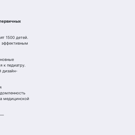
 первичных
ят 1500 детей.
ым эффективным
сновные
 к педиатру.
 дизайн-
я
едомленность
за медицинской
 —