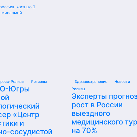
 россиян жизнью
й миеломой
ресс-Релизы
Регионы
Здравоохранение
Новости
АО-Югры
Релизы
Эксперты прогно
ой
рост в России
логический
выездного
сер «Центр
медицинского ту
тики и
на 70%
но-сосудистой