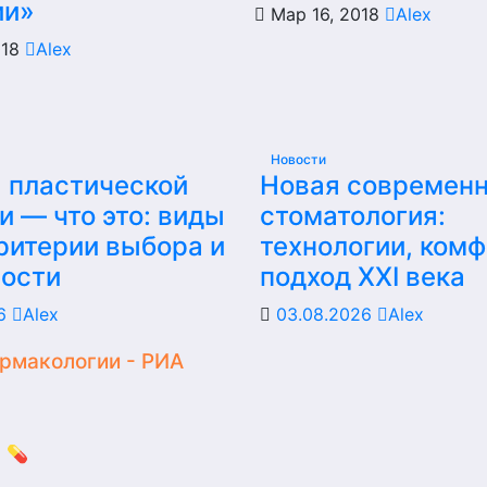
ии»
Мар 16, 2018
Alex
018
Alex
Новости
 пластической
Новая современ
и — что это: виды
стоматология:
критерии выбора и
технологии, комф
ности
подход XXI века
26
Alex
03.08.2026
Alex
армакологии - РИА
 💊