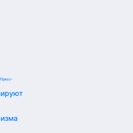
Пресс-
зируют
ризма