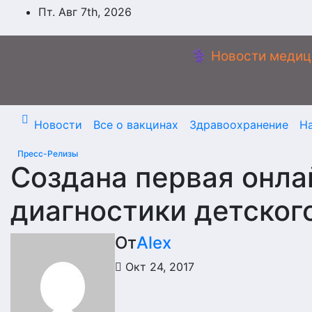
Перейти
Пт. Авг 7th, 2026
к
содержимому
⚕️ Новости медиц
Новости
Все о вакцинах
Здравоохранение
Н
Пресс-Релизы
Создана первая онла
диагностики детског
От
Alex
Окт 24, 2017