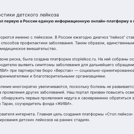
остики детского лейкоза
тил первую в России единую информационную онлайн-платформу о
рются именно с лейкозом. В России ежегодно диагноз “лейкоз” став
ие способов профилактики заболевания. Таким образом, единственн
 медицинское вмешательство.
оне риска, была создана платформа stopleikoz.ru. На ней собраны о
 родителю выявить симптомы заболевания для дальнейшего обращения
ВИ» при партнерстве бюро «Верстак» — социально-ориентированной
дпринимателями и благотворительными организациями.
ление многократно увеличиваются, поскольку болезнь не развиваетс
 проявления других заболеваний. Наш портал призван повысить осв
 обнаружить первые проявления недуга и своевременно обратиться 
 Таран, соучредитель фонда «ЖИВИ».
вателя интернета. Главная цель создания платформы «Стоп лейкоз»
рования детских лейкозов на ранних стадиях.