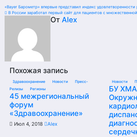
Навигация
«Bayer Барометр» впервые представил индекс удовлетворенности
В России заработал первый сайт для пациентов с множественно
по
От
Alex
записям
Похожая запись
Здравоохранение
Новости
Пресс-
Новости
П
БУ ХМ
Релизы
Регионы
45 межрегиональный
Окружн
форум
кардио
«Здравоохранение»
диспан
диагнос
Июл 4, 2018
Alex
сердеч