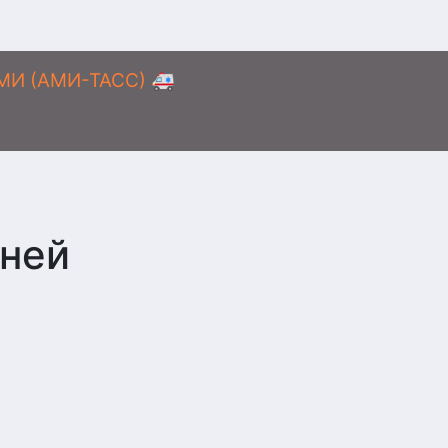
АМИ (АМИ-ТАСС) 🚑
нней