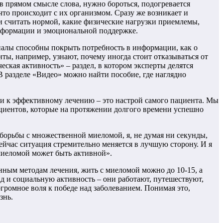
в прямом смысле слова, нужно бороться, подогревается
то происходит с их организмом. Сразу же возникает и
и считать нормой, какие физические нагрузки приемлемы,
информации и эмоциональной поддержке.
иалы способны покрыть потребность в информации, как о
ты, например, узнают, почему иногда стоит отказываться от
ская активность» – раздел, в котором эксперты делятся
 разделе «Видео» можно найти пособие, где наглядно
и к эффективному лечению – это настрой самого пациента. Мы
ациентов, которые на протяжении долгого времени успешно
борьбы с множественной миеломой, я, не думая ни секунды,
Сейчас ситуация стремительно меняется в лучшую сторону. И я
 миеломой может быть активной».
нным методам лечения, жить с миеломой можно до 10-15, а
ад и социальную активность – они работают, путешествуют,
громное воля к победе над заболеванием. Понимая это,
знь.