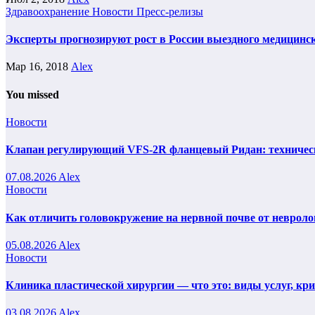
Здравоохранение
Новости
Пресс-релизы
Эксперты прогнозируют рост в России выездного медицинс
Мар 16, 2018
Alex
You missed
Новости
Клапан регулирующий VFS-2R фланцевый Ридан: техническ
07.08.2026
Alex
Новости
Как отличить головокружение на нервной почве от невроло
05.08.2026
Alex
Новости
Клиника пластической хирургии — что это: виды услуг, кр
03.08.2026
Alex