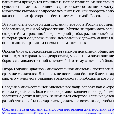
пациентам приходится принимать новые правила, меняя свой пр
существенными изменениями в физическом состоянии. Зачастую
множество бытовых вопросов: чем питаться, как побороть слаб
каких внешних факторов избегать летом и зимой. Бесспорно, 
Эта идея стала основой для создания первого в России порта
заболевании, так и об образе жизни. Можно ли принимать солн
сладостей, газированной воды, жирной рыбы, ржаного хлеба, а 
информацией об упражнениях, помогающих держать мышцы в тон
описываются правила и схемы приема лекарств.
Оксана Чирун, председатель совета межрегиональной обществ
считаем, что справиться с депрессией, моральным опустошени
борются с множественной миеломой. Поэтому отдельный блок с
Игорь Гоцуляк, диагноз «множественная миелома» поставлен в
сразу же согласился. Диагноз мне поставили больше 6 лет наза
рад, что у меня есть реальная возможность приободрить кого
Сегодня о множественной миеломе все чаще говорят как о «хр
иногда и до 20 лет. Более того, огромное количество людей, 
заботятся о детях и внуках, занимаются спортом. Главные усл
разработчики сайта постарались сделать все возможное, чтобы
Навигация
Создана первая онлайн-платформа для ранней диагностики дет
Конкурс для врачей-стоматологов на лучшую реставрацию из мат