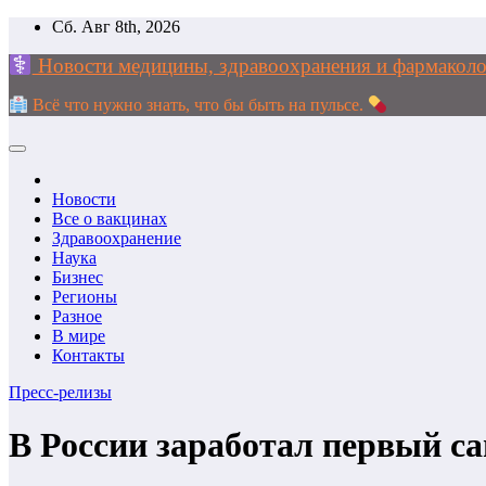
Перейти
Сб. Авг 8th, 2026
к
Новости медицины, здравоохранения и фармак
содержимому
Всё что нужно знать, что бы быть на пульсе.
Новости
Все о вакцинах
Здравоохранение
Наука
Бизнес
Регионы
Разное
В мире
Контакты
Пресс-релизы
В России заработал первый с