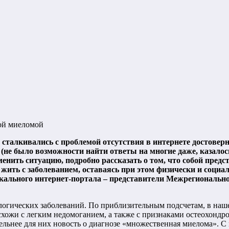
ной миеломой
сталкивались с проблемой отсутствия в интернете достовер
(не было возможности найти ответы на многие даже, казалось
ить ситуацию, подробно рассказать о том, что собой предс
 жить с заболеванием, оставаясь при этом физически и соци
кального интернет-портала – представители Межрегиональн
огических заболеваний. По приблизительным подсчетам, в наше
хожи с легким недомоганием, а также с признаками остеохондро
ьнее для них новость о диагнозе «множественная миелома». С м