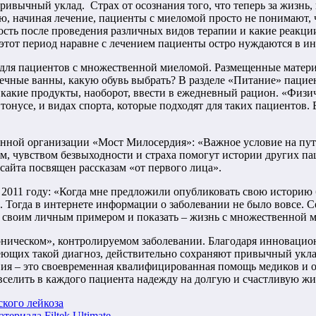
ивычный уклад. Страх от осознания того, что теперь за жизнь, 
, начиная лечение, пациенты с миеломой просто не понимают, ч
ость после проведения различных видов терапии и какие реакци
в этот период наравне с лечением пациенты остро нуждаются в 
ла для пациентов с множественной миеломой. Размещенные матер
ечные ванны, какую обувь выбрать? В разделе «Питание» пациен
какие продукты, наоборот, ввести в ежедневный рацион. «Физиче
усе, и видах спорта, которые подходят для таких пациентов. В
енной организации «Мост Милосердия»: «Важное условие на пут
ем, чувством безвыходности и страха помогут истории других п
айта посвящен рассказам «от первого лица».
 2011 году: «Когда мне предложили опубликовать свою историю 
д. Тогда в интернете информации о заболевании не было вовсе. 
-то своим личным примером и показать – жизнь с множественной
оническом», контролируемом заболевании. Благодаря инновацио
имеющих такой диагноз, действительно сохраняют привычный укл
овия – это своевременная квалифицированная помощь медиков и о
 вселить в каждого пациента надежду на долгую и счастливую жи
ского лейкоза
ериала Filtek Ultimate