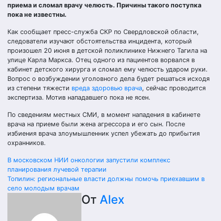
приема и сломал врачу челюсть. Причины такого поступка
пока не известны.
Как сообщает пресс-служба СКР по Свердловской области,
следователи изучают обстоятельства инцидента, который
произошел 20 июня в детской поликлинике Нижнего Тагила на
улице Карла Маркса. Отец одного из пациентов ворвался в
кабинет детского хирурга и сломал ему челюсть ударом руки.
Вопрос о возбуждении уголовного дела будет решаться исходя
из степени тяжести
вреда здоровью врача
, сейчас проводится
экспертиза. Мотив нападавшего пока не ясен.
По сведениям местных СМИ, в момент нападения в кабинете
врача на приеме были жена агрессора и его сын. После
избиения врача злоумышленник успел убежать до прибытия
охранников.
Навигация
В московском НИИ онкологии запустили комплекс
планирования лучевой терапии
по
Топилин: региональные власти должны помочь приехавшим в
село молодым врачам
записям
От
Alex