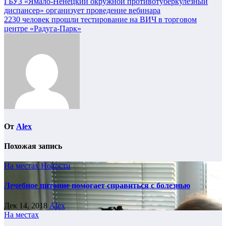
Навигация
ГБУЗ «Ямало-Ненецкий окружной противотуберкулезный
диспансер» организует проведение вебинара
по
2230 человек прошли тестирование на ВИЧ в торговом
записям
центре «Радуга-Парк»
От
Alex
Похожая запись
На местах
Новости
Лечебное питание помогает справиться с болезнью
Дек 14, 2018
Alex
На местах