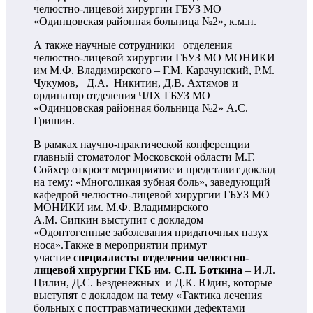
челюстно-лицевой хирургии ГБУЗ МО
«Одинцовская районная больница №2», к.м.н.
А также научные сотрудники отделения
челюстно-лицевой хирургии ГБУЗ МО МОНИКИ
им М.Ф. Владимирского – Г.М. Карачунский, Р.М.
Чукумов, Д.А. Никитин, Д.В. Ахтямов и
ординатор отделения ЧЛХ ГБУЗ МО
«Одинцовская районная больница №2» А.С.
Гришин.
В рамках научно-практической конференции
главный стоматолог Московской области М.Г.
Сойхер откроет мероприятие и представит доклад
на тему: «Многоликая зубная боль», заведующий
кафедрой челюстно-лицевой хирургии ГБУЗ МО
МОНИКИ им. М.Ф. Владимирского
А.М. Сипкин выступит с докладом
«Одонтогенные заболевания придаточных пазух
носа».Также в мероприятии примут
участие
специалисты отделения челюстно-
лицевой хирургии ГКБ им. С.П. Боткина
– И.Л.
Цилин, Д.С. Безденежных и Д.К. Юдин, которые
выступят с докладом на тему «Тактика лечения
больных с посттравматическими дефектами