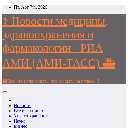
Перейти
Пт. Авг 7th, 2026
к
содержимому
⚕️ Новости медицины,
здравоохранения и
фармакологии - РИА
АМИ (АМИ-ТАСС) 🚑
🏥 Всё что нужно знать, что бы быть на пульсе. 💊
Новости
Все о вакцинах
Здравоохранение
Наука
Бизнес