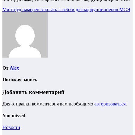
Навигация
Минтруд намерен закрыть лазейки для коррупционеров МСЭ
по
записям
От
Alex
Похожая запись
Добавить комментарий
Для отправки комментария вам необходимо
авторизоваться
.
You missed
Новости