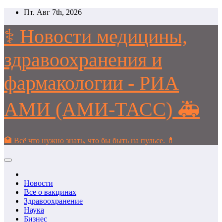
Перейти
Пт. Авг 7th, 2026
к
содержимому
⚕️ Новости медицины,
здравоохранения и
фармакологии - РИА
АМИ (АМИ-ТАСС) 🚑
🏥 Всё что нужно знать, что бы быть на пульсе. 💊
Новости
Все о вакцинах
Здравоохранение
Наука
Бизнес