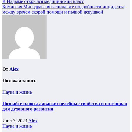
Навигация
В Надыме открылся медицинский класс
Комиссия Минздрава выяснила все подробности инцидента
по
между врачем скорой помощи и пьяной девушкой
записям
От
Alex
Похожая запись
Наука и жизнь
Познайте плюсы аяваски: целебные свойства и потенциал
для духовного развития
Июл 7, 2023
Alex
Наука и жизнь