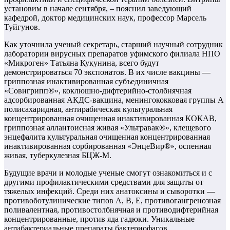
установим в начале сентября, – пояснил заведующий
кафедрой, доктор медицинских наук, профессор Марсель
Туйгунов.
Как уточнила ученый секретарь, старший научный сотрудник
лаборатории вирусных препаратов уфимского филиала НПО
«Микроген» Татьяна Кукунина, всего будут
демонстрироваться 70 экспонатов. В их числе вакцины —
гриппозная инактивированная субъединичная
«Совигрипп®», коклюшно-дифтерийно-столбнячная
адсорбированная АКДС-вакцина, менингококковая группы А
полисахаридная, антирабическая культуральная
концентрированная очищенная инактивированная КОКАВ,
гриппозная аллантоисная живая «Ультравак®», клещевого
энцефалита культуральная очищенная концентрированная
инактивированная сорбированная «ЭнцеВир®», оспенная
живая, туберкулезная БЦЖ-М.
Будущие врачи и молодые ученые смогут ознакомиться и с
другими профилактическими средствами для защиты от
тяжелых инфекций. Среди них анатоксины и сыворотки —
противоботулинические типов А, В, Е, противогангренозная
поливалентная, противостолбнячная и противодифтерийная
концентрированные, против яда гадюки. Уникальные
антибактериальные препараты бактериофагов,