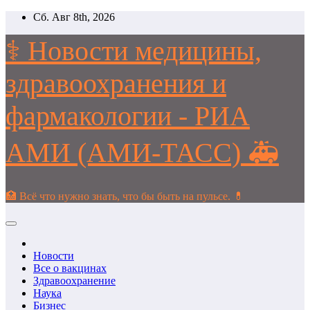
Перейти
Сб. Авг 8th, 2026
к
содержимому
⚕️ Новости медицины,
здравоохранения и
фармакологии - РИА
АМИ (АМИ-ТАСС) 🚑
🏥 Всё что нужно знать, что бы быть на пульсе. 💊
Новости
Все о вакцинах
Здравоохранение
Наука
Бизнес