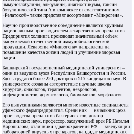
иммуноглобулины, альбумины, диагностикумы, токсин
ботулинический типа А в комплексе с гемагглютинином
«Релатокс®» также представят ассортимент «Микрогена».
Научно-производственное объединение является крупным
национальным производителем лекарственных препаратов.
Предприятия холдинга производят значительный объем
выпускаемой отечественной иммунобиологической
продукции. Лекарства «Микрогена» направлены на
повышение качества жизни людей и улучшение здоровья
нации.
Башкирский государственный медицинский университет –
один из ведущих вузов Республики Башкортостан и России.
Здесь трудятся более 220 докторов и 515 кандидатов наук. В
университете созданы авторитетные научные школы
хирургов, онкологов, терапевтов, неврологов,
инфекционистов, дерматологов, биохимиков, морфологов.
Его выпускниками являются многие известные специалисты
уфимского фармпредприятия. Среди них — начальник цеха
производства препаратов бактериофагов, доктор
медицинских наук, профессор, заслуженный врач РБ Наталья
Ворошилова, отличники здравоохранения РФ — заведующий
лабораторией вирусных препаратов, кандидат медицинских