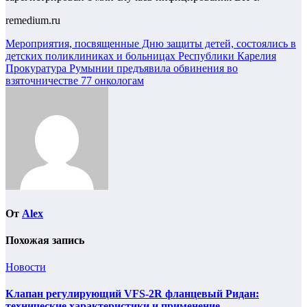
remedium.ru
Навигация
Мероприятия, посвященные Дню защиты детей, состоялись в
детских поликлиниках и больницах Республики Карелия
по
Прокуратура Румынии предъявила обвинения во
записям
взяточничестве 77 онкологам
От
Alex
Похожая запись
Новости
Клапан регулирующий VFS-2R фланцевый Ридан:
технические характеристики и применение