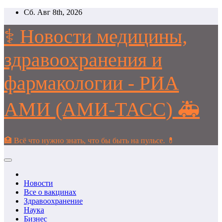
Перейти
Сб. Авг 8th, 2026
к
содержимому
⚕️ Новости медицины,
здравоохранения и
фармакологии - РИА
АМИ (АМИ-ТАСС) 🚑
🏥 Всё что нужно знать, что бы быть на пульсе. 💊
Новости
Все о вакцинах
Здравоохранение
Наука
Бизнес