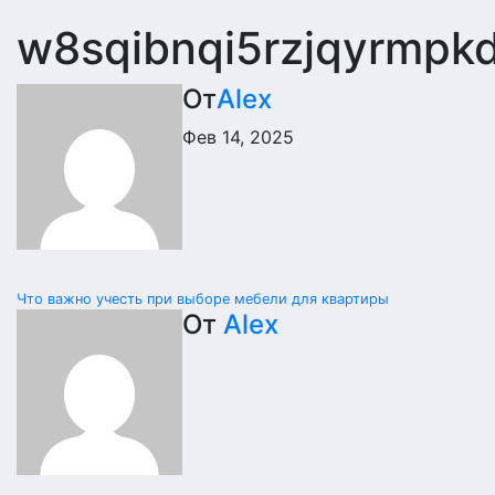
w8sqibnqi5rzjqyrmpk
От
Alex
Фев 14, 2025
Навигация
Что важно учесть при выборе мебели для квартиры
От
Alex
по
записям