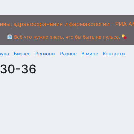
ины, здравоохранения и фармакологии - РИА 
Всё что нужно знать, что бы быть на пульсе.
аука
Бизнес
Регионы
Разное
В мире
Контакты
-30-36