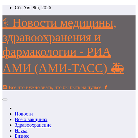
Перейти
Сб. Авг 8th, 2026
к
содержимому
⚕️ Новости медицины,
здравоохранения и
фармакологии - РИА
АМИ (АМИ-ТАСС) 🚑
🏥 Всё что нужно знать, что бы быть на пульсе. 💊
Новости
Все о вакцинах
Здравоохранение
Наука
Бизнес