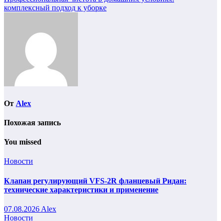
Навигация
комплексный подход к уборке
по
записям
От
Alex
Похожая запись
You missed
Новости
Клапан регулирующий VFS-2R фланцевый Ридан:
технические характеристики и применение
07.08.2026
Alex
Новости