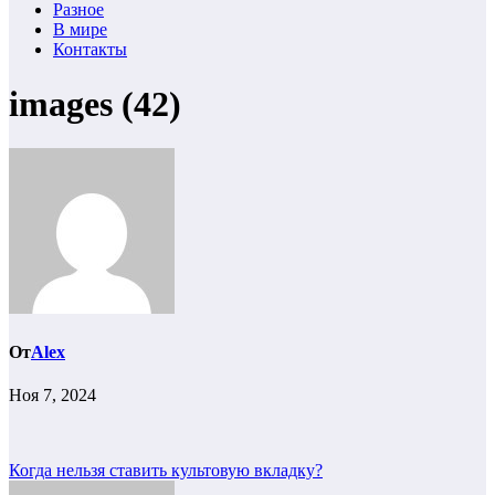
Разное
В мире
Контакты
images (42)
От
Alex
Ноя 7, 2024
Навигация
Когда нельзя ставить культовую вкладку?