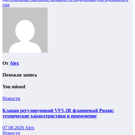
Навигация
сна
по
записям
От
Alex
Похожая запись
You missed
Новости
Клапан регулирующий VFS-2R фланцевый Ридан:
технические характеристики и применение
07.08.2026
Alex
Новости