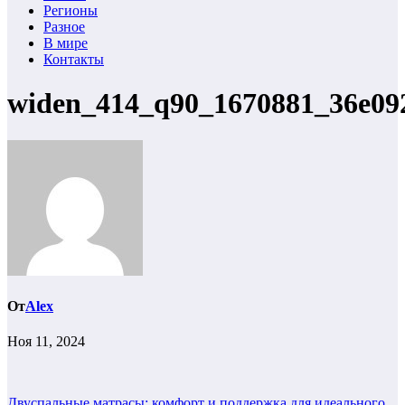
Регионы
Разное
В мире
Контакты
widen_414_q90_1670881_36e09
От
Alex
Ноя 11, 2024
Двуспальные матрасы: комфорт и поддержка для идеального