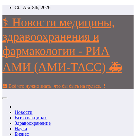
Перейти
Сб. Авг 8th, 2026
к
содержимому
⚕️ Новости медицины,
здравоохранения и
фармакологии - РИА
АМИ (АМИ-ТАСС) 🚑
🏥 Всё что нужно знать, что бы быть на пульсе. 💊
Новости
Все о вакцинах
Здравоохранение
Наука
Бизнес