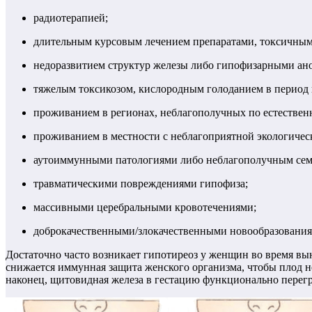
радиотерапией;
длительным курсовым лечением препаратами, токсичным
недоразвитием структур железы либо гипофизарными ан
тяжелым токсикозом, кислородным голоданием в период
проживанием в регионах, неблагополучных по естествен
проживанием в местности с неблагоприятной экологичес
аутоиммунными патологиями либо неблагополучным сем
травматическими повреждениями гипофиза;
массивными церебральными кровотечениями;
доброкачественными/злокачественными новообразования
Достаточно часто возникает гипотиреоз у женщин во время вы
снижается иммунная защита женского организма, чтобы плод не
наконец, щитовидная железа в гестацию функционально перегр