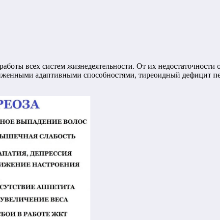
аботы всех систем жизнедеятельности. От их недостаточности 
сниженными адаптивными способностями, тиреоидный дефицит пе