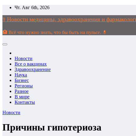
Перейти
Чт. Авг 6th, 2026
к
содержимому
⚕️ Новости медицины, здравоохранения и фармако
🏥 Всё что нужно знать, что бы быть на пульсе. 💊
Новости
Все о вакцинах
Здравоохранение
Наука
Бизнес
Регионы
Разное
В мире
Контакты
Новости
Причины гипотериоза