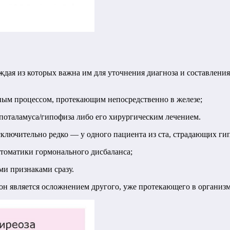
ая из которых важна им для уточнения диагноза и составления
ным процессом, протекающим непосредственно в железе;
поталамуса/гипофиза либо его хирургическим лечением.
исключительно редко — у одного пациента из ста, страдающих г
томатики гормонального дисбаланса;
и признаками сразу.
н является осложнением другого, уже протекающего в организме