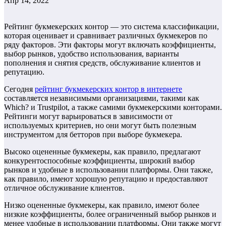
Апр 14, 2022
Рейтинг букмекерских контор — это система классификации,
которая оценивает и сравнивает различных букмекеров по
ряду факторов. Эти факторы могут включать коэффициенты,
выбор рынков, удобство использования, варианты
пополнения и снятия средств, обслуживание клиентов и
репутацию.
Сегодня
рейтинг букмекерских контор в интернете
составляется независимыми организациями, такими как
Which? и Trustpilot, а также самими букмекерскими конторами.
Рейтинги могут варьироваться в зависимости от
используемых критериев, но они могут быть полезным
инструментом для бетторов при выборе букмекера.
Высоко оцененные букмекеры, как правило, предлагают
конкурентоспособные коэффициенты, широкий выбор
рынков и удобные в использовании платформы. Они также,
как правило, имеют хорошую репутацию и предоставляют
отличное обслуживание клиентов.
Низко оцененные букмекеры, как правило, имеют более
низкие коэффициенты, более ограниченный выбор рынков и
менее удобные в использовании платформы. Они также могут