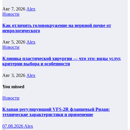
Авг 7, 2026
Alex
Новости
Как отличить головокружение на нервной почве от
неврологического
Авг 5, 2026
Alex
Новости
Клиника пластической хирургии — что это: виды услуг,
критерии выбора и особенности
Авг 3, 2026
Alex
You missed
Новости
Клапан регулирующий VFS-2R фланцевый Ридан:
технические характеристики и применение
07.08.2026
Alex