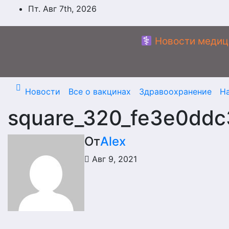
Перейти
Пт. Авг 7th, 2026
к
содержимому
Новости медиц
Новости
Все о вакцинах
Здравоохранение
Н
square_320_fe3e0dd
От
Alex
Авг 9, 2021