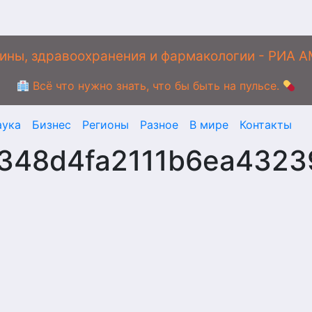
ины, здравоохранения и фармакологии - РИА 
Всё что нужно знать, что бы быть на пульсе.
аука
Бизнес
Регионы
Разное
В мире
Контакты
c348d4fa2111b6ea4323