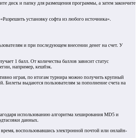
жите диск и папку для размещения программы, а затем закончите
«Разрешить установку софта из любого источника».
зователям и при последующем внесении денег на счет. У
чает 1 балл. От количества баллов зависит статус
егии, например, кешбэк.
тивно играя, по итогам турнира можно получить крупный
й. Билеты выдаются пользователям за пополнение счета на
благодаря использованию алгоритма хеширования MD5 и
одтасовки данных.
 время, воспользовавшись электронной почтой или онлайн-