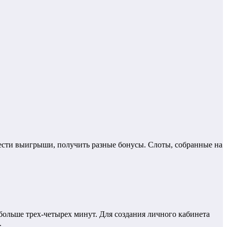
сти выигрыши, получить разные бонусы. Слоты, собранные на
 больше трех-четырех минут. Для создания личного кабинета
.