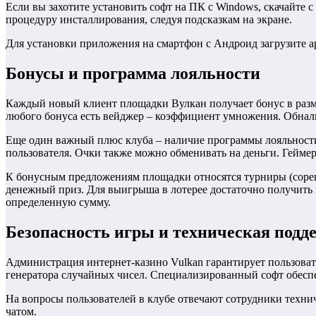
Если вы захотите установить софт на ПК с Windows, скачайте с
процедуру инсталлирования, следуя подсказкам на экране.
Для установки приложения на смартфон с Андроид загрузите a
Бонусы и программа лояльности
Каждый новый клиент площадки Вулкан получает бонус в разме
любого бонуса есть вейджер – коэффициент умножения. Обнали
Еще один важный плюс клуба – наличие программы лояльности. 
пользователя. Очки также можно обменивать на деньги. Гейме
К бонусным предложениям площадки относятся турниры (сорев
денежный приз. Для выигрыша в лотерее достаточно получить м
определенную сумму.
Безопасность игры и техническая подд
Администрация интернет-казино Vulkan гарантирует пользова
генератора случайных чисел. Специализированный софт обеспе
На вопросы пользователей в клубе отвечают сотрудники техни
чатом.