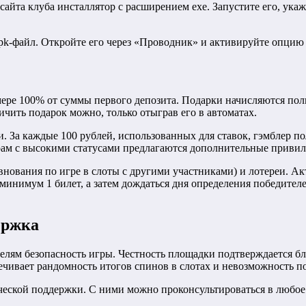
 сайта клуба инсталлятор с расширением exe. Запустите его, ука
pk-файл. Откройте его через «Проводник» и активируйте опцию 
ре 100% от суммы первого депозита. Подарки начисляются поль
чить подарок можно, только отыграв его в автоматах.
За каждые 100 рублей, использованных для ставок, гэмблер полу
рам с высокими статусами предлагаются дополнительные привил
нования по игре в слоты с другими участниками) и лотереи. Ак
инимум 1 билет, а затем дождаться дня определения победителе
ержка
телям безопасность игры. Честность площадки подтверждается 
чивает рандомность итогов спинов в слотах и невозможность п
ческой поддержки. С ними можно проконсультироваться в любое