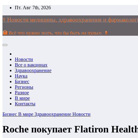
Перейти
Пт. Авг 7th, 2026
к
содержимому
⚕️ Новости медицины, здравоохранения и фармако
🏥 Всё что нужно знать, что бы быть на пульсе. 💊
Новости
Все о вакцинах
Здравоохранение
Наука
Бизнес
Регионы
Разное
В мире
Контакты
Бизнес
В мире
Здравоохранение
Новости
Roche покупает Flatiron Healt