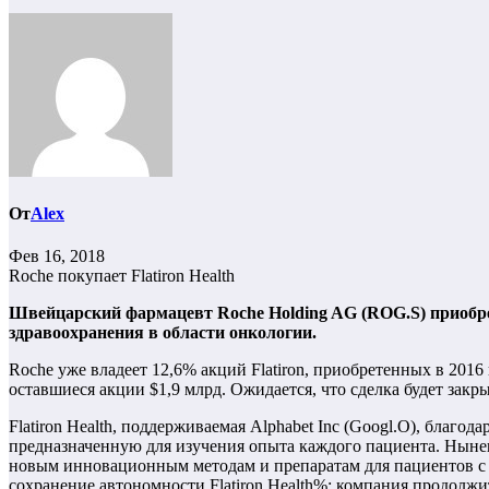
От
Alex
Фев 16, 2018
Roche покупает Flatiron Health
Швейцарский фармацевт Roche Holding AG (ROG.S) приобрет
здравоохранения в области онкологии.
Roche уже владеет 12,6% акций Flatiron, приобретенных в 2016 
оставшиеся акции $1,9 млрд. Ожидается, что сделка будет закр
Flatiron Health, поддерживаемая Alphabet Inc (Googl.O), бла
предназначенную для изучения опыта каждого пациента. Нынеш
новым инновационным методам и препаратам для пациентов с р
сохранение автономности Flatiron Health%: компания продолжи