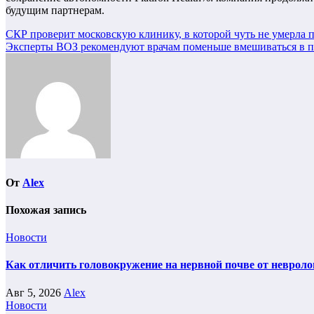
будущим партнерам.
Навигация
СКР проверит московскую клинику, в которой чуть не умерла 
Эксперты ВОЗ рекомендуют врачам поменьше вмешиваться в п
по
записям
От
Alex
Похожая запись
Новости
Как отличить головокружение на нервной почве от невроло
Авг 5, 2026
Alex
Новости