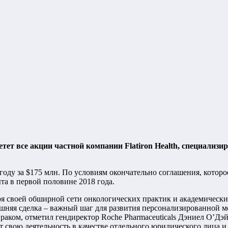
ет все акции частной компании Flatiron Health, специализ
году за $175 млн. По условиям окончательно соглашения, которое
ыта в первой половине 2018 года.
годаря своей обширной сети онкологических практик и академиче
няя сделка – важный шаг для развития персонализированной ме
аком, отметил гендиректор Roche Pharmaceuticals Дэниел О’Дэй
т свою деятельность в качестве отдельного юридического лица 