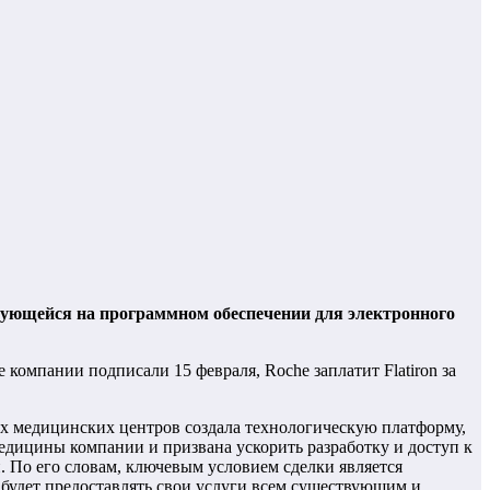
ирующейся на программном обеспечении для электронного
 компании подписали 15 февраля, Roche заплатит Flatiron за
ских медицинских центров создала технологическую платформу,
дицины компании и призвана ускорить разработку и доступ к
. По его словам, ключевым условием сделки является
и будет предоставлять свои услуги всем существующим и