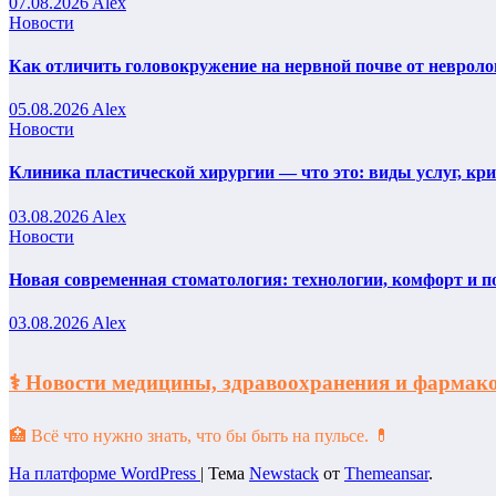
07.08.2026
Alex
Новости
Как отличить головокружение на нервной почве от невроло
05.08.2026
Alex
Новости
Клиника пластической хирургии — что это: виды услуг, кр
03.08.2026
Alex
Новости
Новая современная стоматология: технологии, комфорт и п
03.08.2026
Alex
⚕️ Новости медицины, здравоохранения и фарм
🏥 Всё что нужно знать, что бы быть на пульсе. 💊
На платформе WordPress
|
Тема
Newstack
от
Themeansar
.