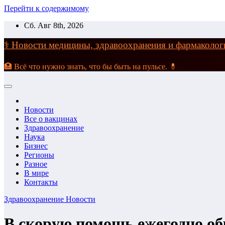
Перейти к содержимому
Сб. Авг 8th, 2026
⚕️ Новости медицины, здравоохранения и фармако
🏥 Всё что нужно знать, что бы быть на пульсе. 💊
Новости
Все о вакцинах
Здравоохранение
Наука
Бизнес
Регионы
Разное
В мире
Контакты
Здравоохранение
Новости
В скорую помощь ежегодно о