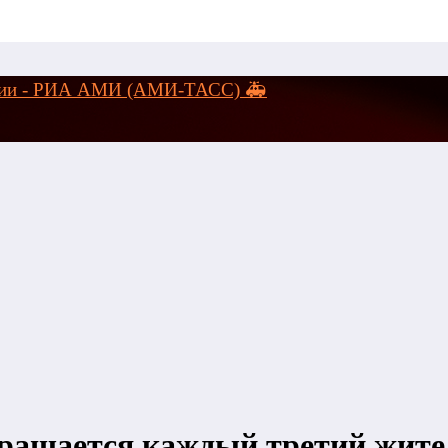
логии - РИА АМИ (АМИ-ТАСС) 🚑
бращается каждый третий жите