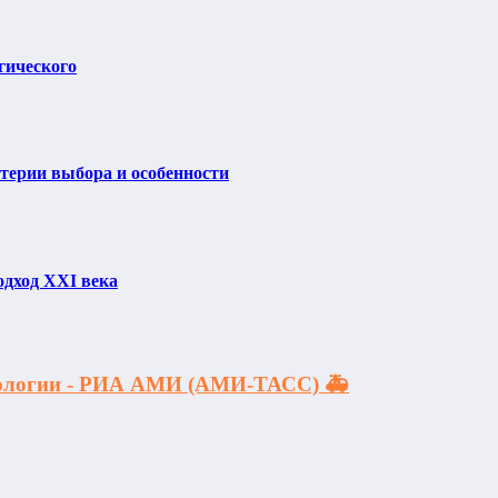
гического
итерии выбора и особенности
одход XXI века
акологии - РИА АМИ (АМИ-ТАСС) 🚑