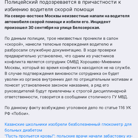
Полицейский подозревается в причастности к
избиению водителя скорой помощи
На северо-востоке Москвы неизвестные напали на водителя
автомобиля скорой помощи и избили его. Инцидент
произошел 30 сентября на улице Белозерская.
По данным полиции, трое неизвестных проникли в салон
«скорой», нанесли телесные повреждения водителю и
разбросали служебную документацию. В ходе проверки
предварительно установлено, что одним из участников
конфликта является сотрудник ОМВД Хорошево-Мневники
Москвы, который во время конфликта находился не на службе.
В случае подтверждения виновности сотрудника он будет
уволен из органов внутренних дел по отрицательным мотивам и
понесет установленное законом наказание, а ряд его
руководителей будут привлечены к строгой дисциплинарной
ответственности, говорится в сообщении столичного ГУ МВД.
По данному факту возбуждено уголовное дело по статье 116 УК
РФ «Побои».
Навигация
Казанские школьники изобрели безболезненный глюкометр для
больных диабетом
“Пусть прольется кровь!”: польские врачи начали забастовку из-