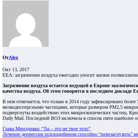
От
Alex
Окт 13, 2017
ЕЕА: загрязнение воздуха ежегодно уносит жизни полмиллион
Загрязнение воздуха остается ведущей в Европе экологичес
качества воздуха. Об этом говорится в последнем докладе 
В нем отмечается, что только в 2014 году зафиксировано более
мелкодисперсными частицами, которые размером РМ2,5 микрон 
подвергнуты воздействию этих микроскопических частиц. Кроме
Daily Mail. Последний ВОЗ включила в список пяти наиболее о
Навигация
Глава Минздрава: “Ты – это не твое тело”
Лечение депрессии псилоцибином способно “перезагрузить” м
по