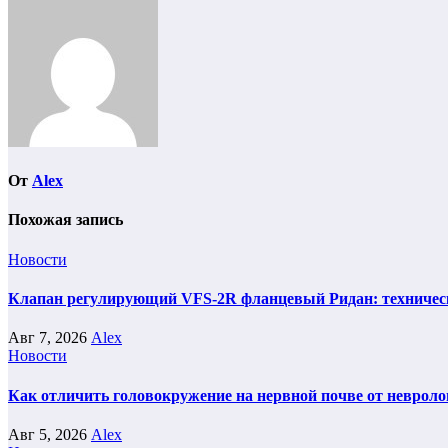
записям
От
Alex
Похожая запись
Новости
Клапан регулирующий VFS-2R фланцевый Ридан: техническ
Авг 7, 2026
Alex
Новости
Как отличить головокружение на нервной почве от невроло
Авг 5, 2026
Alex