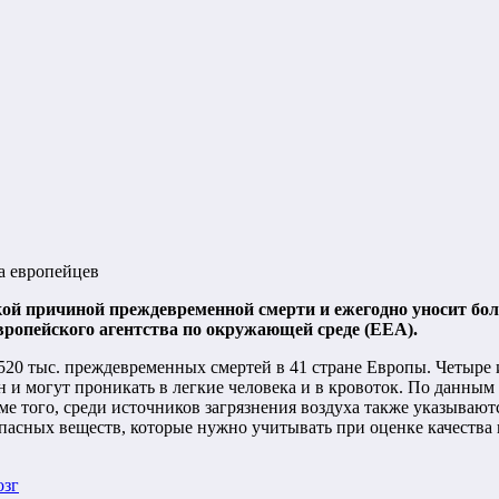
а европейцев
кой причиной преждевременной смерти и ежегодно уносит бол
Европейского агентства по окружающей среде (ЕЕА).
 520 тыс. преждевременных смертей в 41 стране Европы. Четыре 
и могут проникать в легкие человека и в кровоток. По данным
 того, среди источников загрязнения воздуха также указываютс
пасных веществ, которые нужно учитывать при оценке качества 
озг