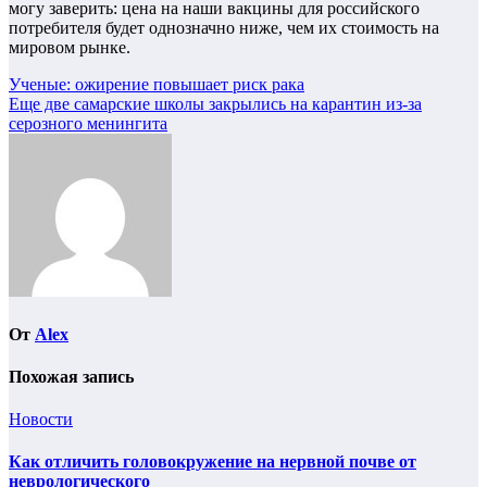
могу заверить: цена на наши вакцины для российского
потребителя будет однозначно ниже, чем их стоимость на
мировом рынке.
Навигация
Ученые: ожирение повышает риск рака
Еще две самарские школы закрылись на карантин из-за
по
серозного менингита
записям
От
Alex
Похожая запись
Новости
Как отличить головокружение на нервной почве от
неврологического