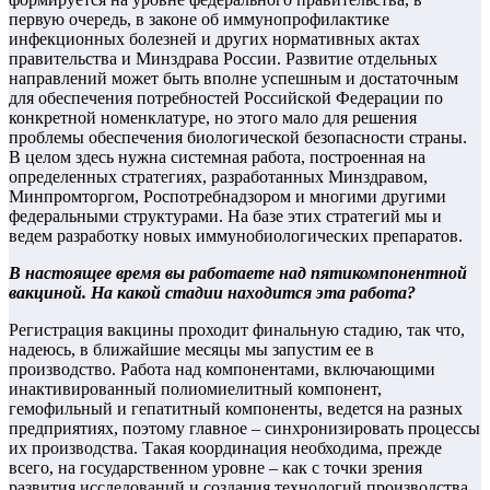
первую очередь, в законе об иммунопрофилактике
инфекционных болезней и других нормативных актах
правительства и Минздрава России. Развитие отдельных
направлений может быть вполне успешным и достаточным
для обеспечения потребностей Российской Федерации по
конкретной номенклатуре, но этого мало для решения
проблемы обеспечения биологической безопасности страны.
В целом здесь нужна системная работа, построенная на
определенных стратегиях, разработанных Минздравом,
Минпромторгом, Роспотребнадзором и многими другими
федеральными структурами. На базе этих стратегий мы и
ведем разработку новых иммунобиологических препаратов.
В настоящее время вы работаете над пятикомпонентной
вакциной. На какой стадии находится эта работа?
Регистрация вакцины проходит финальную стадию, так что,
надеюсь, в ближайшие месяцы мы запустим ее в
производство. Работа над компонентами, включающими
инактивированный полиомиелитный компонент,
гемофильный и гепатитный компоненты, ведется на разных
предприятиях, поэтому главное – синхронизировать процессы
их производства. Такая координация необходима, прежде
всего, на государственном уровне – как с точки зрения
развития исследований и создания технологий производства