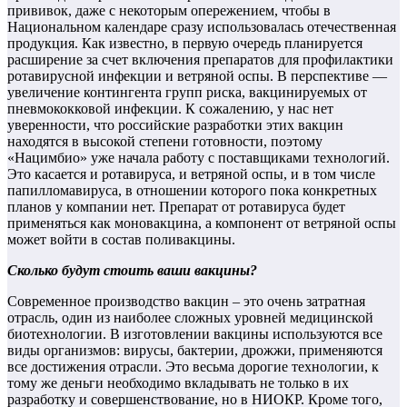
прививок, даже с некоторым опережением, чтобы в
Национальном календаре сразу использовалась отечественная
продукция. Как известно, в первую очередь планируется
расширение за счет включения препаратов для профилактики
ротавирусной инфекции и ветряной оспы. В перспективе —
увеличение контингента групп риска, вакцинируемых от
пневмококковой инфекции. К сожалению, у нас нет
уверенности, что российские разработки этих вакцин
находятся в высокой степени готовности, поэтому
«Нацимбио» уже начала работу с поставщиками технологий.
Это касается и ротавируса, и ветряной оспы, и в том числе
папилломавируса, в отношении которого пока конкретных
планов у компании нет. Препарат от ротавируса будет
применяться как моновакцина, а компонент от ветряной оспы
может войти в состав поливакцины.
Сколько будут стоить ваши вакцины?
Современное производство вакцин – это очень затратная
отрасль, один из наиболее сложных уровней медицинской
биотехнологии. В изготовлении вакцины используются все
виды организмов: вирусы, бактерии, дрожжи, применяются
все достижения отрасли. Это весьма дорогие технологии, к
тому же деньги необходимо вкладывать не только в их
разработку и совершенствование, но в НИОКР. Кроме того,