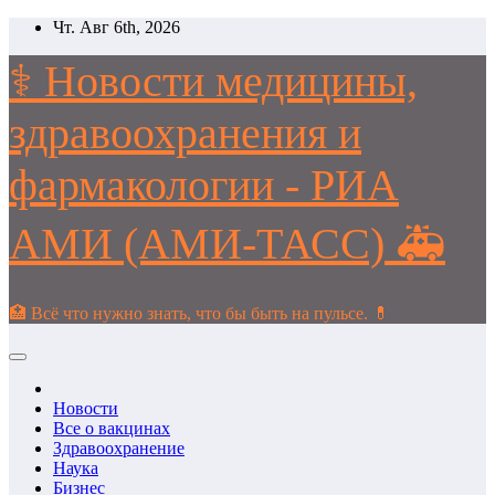
Перейти
Чт. Авг 6th, 2026
к
содержимому
⚕️ Новости медицины,
здравоохранения и
фармакологии - РИА
АМИ (АМИ-ТАСС) 🚑
🏥 Всё что нужно знать, что бы быть на пульсе. 💊
Новости
Все о вакцинах
Здравоохранение
Наука
Бизнес