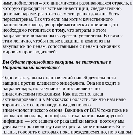
иммунобиология – это динамически развивающаяся отрасль, в
которую приходят и частные инвестиции, следовательно,
ценовые параметры этого сегмента рынка должны быть
пересмотрены. Так что если мы хотим качественного
наполнения календаря профилактических прививок, то
необходимо готовиться к тому, что затраты в этом
направлении должны быть серьезно увеличены. В связи с
этим логично, чтобы новые вакцины и компоненты
закупались по ценам, сопоставимым с ценами основных
мировых производителей.
Вы будете производить вакцины, не включенные в
Национальный календарь?
Одно из актуальных направлений нашей деятельности –
вакцина против клещевого энцефалита. Она не входит в
нацкалендарь, но закупается и поставляется по
эпидемическим показаниям. Как известно, клещ
активизировался и в Московской области, так что нам надо
торопиться с ее производством для нового
эпидемиологического сезона. Вакцина от ВПЧ тоже пока не
вошла в календарь, но профилактика папилломавирусной
инфекции — это защита от рака шейки матки, поэтому мы
уделим ее производству самое пристальное внимание. Есть
планы, говорить о которых пока преждевременно, но в одном