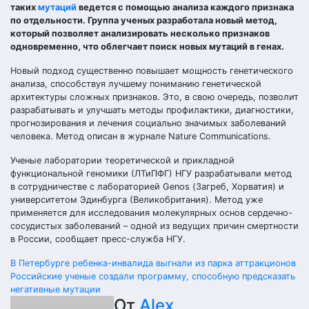
таких
мутаций
ведется с помощью анализа каждого признака
по отдельности. Группа ученых разработала новый метод,
который позволяет анализировать несколько признаков
одновременно, что облегчает поиск новых мутаций в генах.
Новый подход существенно повышает мощность генетического
анализа, способствуя лучшему пониманию генетической
архитектуры сложных признаков. Это, в свою очередь, позволит
разрабатывать и улучшать методы профилактики, диагностики,
прогнозирования и лечения социально значимых заболеваний
человека. Метод описан в журнале Nature Communications.
Ученые лаборатории теоретической и прикладной
функциональной геномики (ЛТиПФГ) НГУ разрабатывали метод
в сотрудничестве с лабораторией Genos (Загреб, Хорватия) и
университетом Эдинбурга (Великобритания). Метод уже
применяется для исследования молекулярных основ сердечно-
сосудистых заболеваний – одной из ведущих причин смертности
в России, сообщает пресс-служба НГУ.
Навигация
В Петербурге ребенка-инвалида выгнали из парка аттракционов
Российские ученые создали программу, способную предсказать
по
негативные мутации
От
Alex