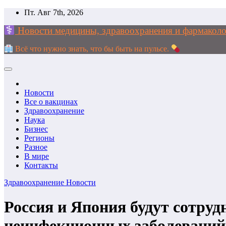
Перейти
Пт. Авг 7th, 2026
к
Новости медицины, здравоохранения и фармак
содержимому
Всё что нужно знать, что бы быть на пульсе.
Новости
Все о вакцинах
Здравоохранение
Наука
Бизнес
Регионы
Разное
В мире
Контакты
Здравоохранение
Новости
Россия и Япония будут сотруд
неинфекционных заболеваний