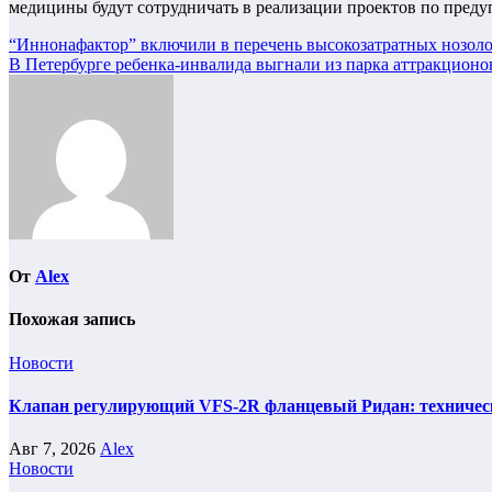
медицины будут сотрудничать в реализации проектов по пре
Навигация
“Иннонафактор” включили в перечень высокозатратных нозол
В Петербурге ребенка-инвалида выгнали из парка аттракционо
по
записям
От
Alex
Похожая запись
Новости
Клапан регулирующий VFS-2R фланцевый Ридан: техническ
Авг 7, 2026
Alex
Новости