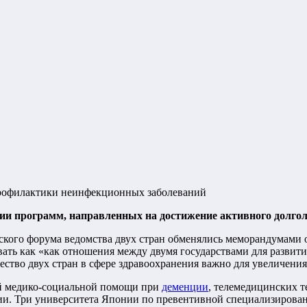
 профилактики неинфекционных заболеваний
ции программ, направленных на достижение активного долго
ского форума ведомства двух стран обменялись меморандумами 
вать как «как отношения между двумя государствами для развит
ество двух стран в сфере здравоохранения важно для увеличени
ой медико-социальной помощи при
деменции
, телемедицинских т
ии. Три университета Японии по превентивной специализирова