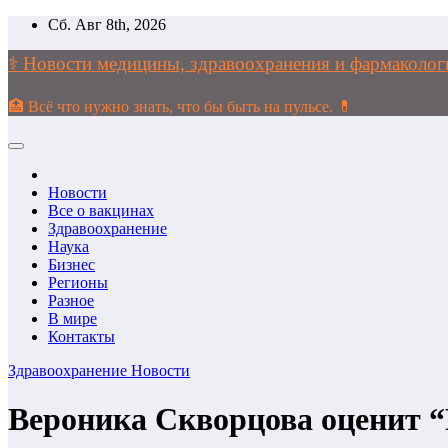
Перейти
Сб. Авг 8th, 2026
к
содержимому
⚕️ Новости медицины, здравоохранения и фармако
🏥 Всё что нужно знать, что бы быть на пульсе. 💊
Новости
Все о вакцинах
Здравоохранение
Наука
Бизнес
Регионы
Разное
В мире
Контакты
Здравоохранение
Новости
Вероника Скворцова оценит 