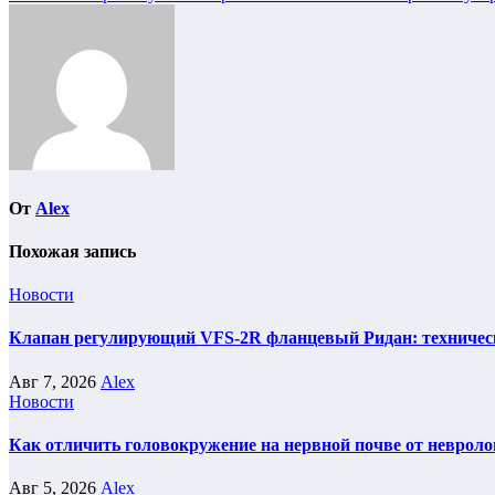
по
записям
От
Alex
Похожая запись
Новости
Клапан регулирующий VFS-2R фланцевый Ридан: техническ
Авг 7, 2026
Alex
Новости
Как отличить головокружение на нервной почве от невроло
Авг 5, 2026
Alex