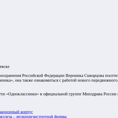
евске
авоохранения Российской Федерации Вероника Скворцова посет
иника», она также ознакомиться с работой нового передвижног
сети «Одноклассники» в официальной группе Минздрава России 
рационный корпус
ркулеза – мультирезистентной формы