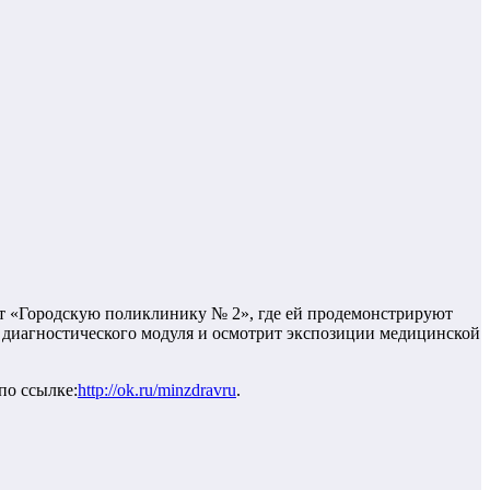
ит «Городскую поликлинику № 2», где ей продемонстрируют
о диагностического модуля и осмотрит экспозиции медицинской
по ссылке:
http://ok.ru/minzdravru
.