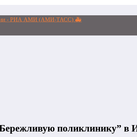
логии - РИА АМИ (АМИ-ТАСС) 🚑
“Бережливую поликлинику” в 