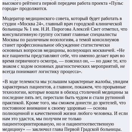
высокого рейтинга первой передачи работа проекта «Пульс
города» продолжится.
Модератор медицинского совета, который будет работать в
студии «Москва 24», главный врач городской клинической
больницы № 1 им. Н.И. Пирогова Алексей Свет отметил, что
консультативную группу составят главные специалисты
Москвы по различным нозологиям, а темой консилиумов
станет профессиональное обсуждение статистически
основных вопросов медицины, волнующих москвичей. «Не
все пациенты представляют себе, что именно делает врач во
время первичного осмотра, — пояснил он, — но даже те, кто
знаком с ходом основных диагностических мероприятий, не
всегда понимают логистику процесса».
«В ходе телемоста мы услышим характерные жалобы, увидим
характерных пациентов, а главное, покажем, что прорывные
технологии, которые вошли в обиход столичной медицины за
последние пять лет, перестали быть чудом и стали рутинной
практикой. Кроме того, мы сможем донести до зрителей, что
постоянное внимание к своему здоровью — основа
полноценной и качественной жизни любого человека. И если
нам это удастся, мы получим не только
пациентооринтированую, но и пациентоотвественную
медицину» — заключил глава Первой Градской больницы.