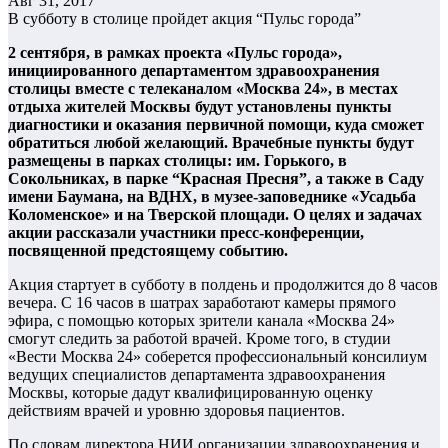
Авг 31, 2017
В субботу в столице пройдет акция “Пульс города”
2 сентября, в рамках проекта «Пульс города»,
инициированного департаментом здравоохранения
столицы вместе с телеканалом «Москва 24», в местах
отдыха жителей Москвы будут установлены пункты
диагностики и оказания первичной помощи, куда сможет
обратиться любой желающий. Врачебные пункты будут
размещены в парках столицы: им. Горького, в
Сокольниках, в парке “Красная Пресня”, а также в Саду
имени Баумана, на ВДНХ, в музее-заповеднике «Усадьба
Коломенское» и на Тверской площади. О целях и задачах
акции рассказали участники пресс-конференции,
посвященной предстоящему событию.
Акция стартует в субботу в полдень и продолжится до 8 часов
вечера. С 16 часов в шатрах заработают камеры прямого
эфира, с помощью которых зрители канала «Москва 24»
смогут следить за работой врачей. Кроме того, в студии
«Вести Москва 24» соберется профессиональный консилиум
ведущих специалистов департамента здравоохранения
Москвы, которые дадут квалифицированную оценку
действиям врачей и уровню здоровья пациентов.
По словам директора НИИ организации здравоохранения и