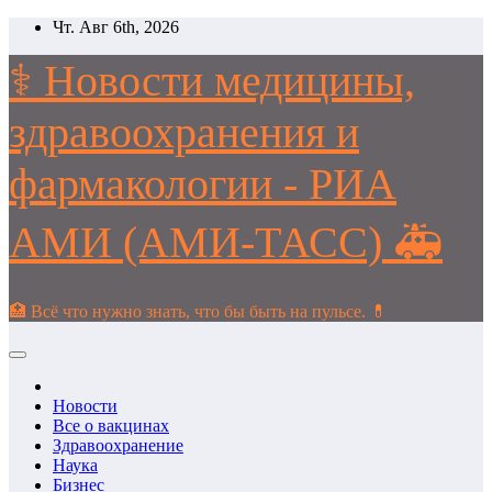
Перейти
Чт. Авг 6th, 2026
к
содержимому
⚕️ Новости медицины,
здравоохранения и
фармакологии - РИА
АМИ (АМИ-ТАСС) 🚑
🏥 Всё что нужно знать, что бы быть на пульсе. 💊
Новости
Все о вакцинах
Здравоохранение
Наука
Бизнес