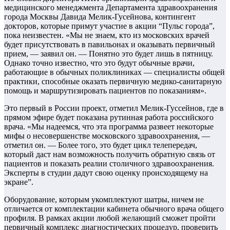
медицинского менеджмента Департамента здравоохранения
города Москвы Давида Мелик-Гусейнова, контингент
докторов, которые примут участие в акции “Пульс города”,
пока неизвестен. «Мы не знаем, кто из московских врачей
будет присутствовать в павильонах и оказывать первичный
прием, — заявил он. — Понятно это будет лишь в пятницу.
Однако точно известно, что это будут обычные врачи,
работающие в обычных поликлиниках — специалисты общей
практики, способные оказать первичную медико-санитарную
помощь и маршрутизировать пациентов по показаниям».
Это первый в России проект, отметил Мелик-Гуссейнов, где в
прямом эфире будет показана рутинная работа российского
врача. «Мы надеемся, что эта программа развеет некоторые
мифы о несовершенстве московского здравоохранения, —
отметил он. — Более того, это будет цикл телепередач,
который даст нам возможность получить обратную связь от
пациентов и показать реалии столичного здравоохранения.
Эксперты в студии дадут свою оценку происходящему на
экране”.
Оборудование, которым укомплектуют шатры, ничем не
отличается от комплектации кабинета обычного врача общего
профиля. В рамках акции любой желающий сможет пройти
первичный комплекс диагностических процедур, проверить