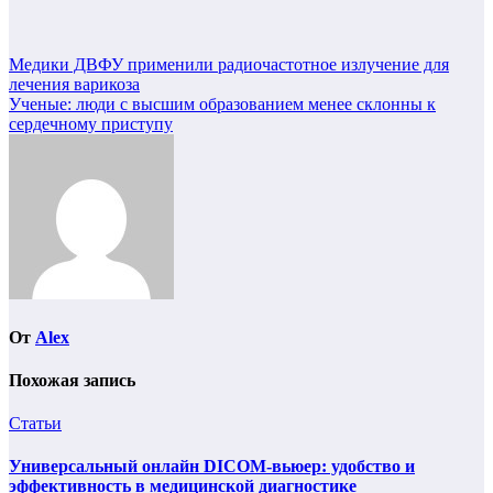
Навигация
Медики ДВФУ применили радиочастотное излучение для
лечения варикоза
по
Ученые: люди с высшим образованием менее склонны к
записям
сердечному приступу
От
Alex
Похожая запись
Статьи
Универсальный онлайн DICOM-вьюер: удобство и
эффективность в медицинской диагностике