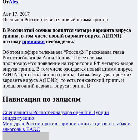
От
Alex
Авг 17, 2017
Осенью в России появится новый штамм гриппа
В России этой осенью появятся четыре варианта вируса
гриппа, в том числе новый вариант вируса A(H1N1),
поэтому
прививки
необходимы.
Об этом в эфире телеканала “Россия24” рассказала глава
Роспотребнадзора Анна Попова. По ее словам,
прогнозируется появление на территории РФ четырех видов
вируса гриппа. В том числе ожидается новый штамм вируса
A(H1N1), то есть свиного гриппа. Также будут два прежних
варианта вируса А(H3N2), то есть гонконгский грипп, и
прошлогодний вариант вируса гриппа B.
Навигация по записям
Специалисты Роспотребнадзора оценят в Турции
эпидситуацию
Минздрав России против гармонизации акцизов на табак и
алкоголь в ЕАЭС