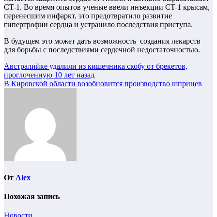
CT-1. Во время опытов ученые ввели инъекции CT-1 крысам,
перенесшим инфаркт, это предотвратило развитие
гипертрофии сердца и устранило последствия приступа.
В будущем это может дать возможность создания лекарств
для борьбы с последствиями сердечной недостаточностью.
Навигация
Австралийке удалили из кишечника скобу от брекетов,
проглоченную 10 лет назад
по
В Кировской области возобновится производство шприцев
записям
От
Alex
Похожая запись
Новости