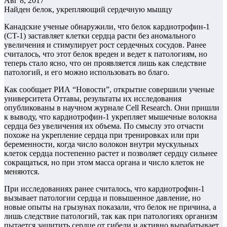
Авг 8, 2017
Найден белок, укрепляющий сердечную мышцу
Канадские ученые обнаружили, что белок кардиотрофин-1
(CT-1) заставляет клетки сердца расти без аномального
увеличения и стимулирует рост сердечных сосудов. Ранее
считалось, что этот белок вреден и ведет к патологиям, но
теперь стало ясно, что он проявляется лишь как следствие
патологий, и его можно использовать во благо.
Как сообщает РИА “Новости”, открытие совершили ученые
университета Оттавы, результаты их исследования
опубликованы в научном журнале Cell Research. Они пришли
к выводу, что кардиотрофин-1 укрепляет мышечные волокна
сердца без увеличения их объема. По смыслу это отчасти
похоже на укрепление сердца при тренировках или при
беременности, когда число волокон внутри мускульных
клеток сердца постепенно растет и позволяет сердцу сильнее
сокращаться, но при этом масса органа и число клеток не
меняются.
При исследованиях ранее считалось, что кардиотрофин-1
вызывает патологии сердца и повышенное давление, но
новые опыты на грызунах показали, что белок не причина, а
лишь следствие патологий, так как при патологиях организм
пытается защитить сердце от гибели и активно вырабатывает