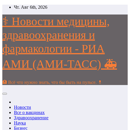
Перейти
Чт. Авг 6th, 2026
к
содержимому
⚕️ Новости медицины,
здравоохранения и
фармакологии - РИА
АМИ (АМИ-ТАСС) 🚑
🏥 Всё что нужно знать, что бы быть на пульсе. 💊
Новости
Все о вакцинах
Здравоохранение
Наука
Бизнес