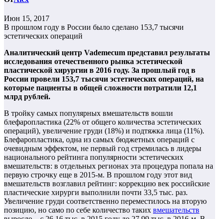
Июн 15, 2017
В прошлом году в России было сделано 153,7 тысячи
эстетических операций
Аналитический центр Vademecum представил результаты
исследования отечественного рынка эстетической
пластической хирургии в 2016 году. За прошлый год в
России провели 153,7 тысячи эстетических операций, на
которые пациенты в общей сложности потратили 12,1
млрд рублей.
В тройку самых популярных вмешательств вошли
блефаропластика (22% от общего количества эстетических
операций), увеличение груди (18%) и подтяжка лица (11%).
Блефаропластика, одна из самых бюджетных операций с
очевидным эффектом, не первый год стремилась в лидеры
национального рейтинга популярности эстетических
вмешательств: в отдельных регионах эта процедура попала на
первую строчку еще в 2015-м. В прошлом году этот вид
вмешательств возглавил рейтинг: коррекцию век российские
пластические хирурги выполнили почти 33,5 тыс. раз.
Увеличение груди соответственно переместилось на вторую
позицию, но само по себе количество таких
вмешательств
выросло – с 26,16 тыс. в 2015 году до 27,99 тыс. в 2016-м. В