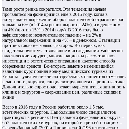
Темп роста рынка сократился. Эта тенденция начала
проявляться на фоне кризиса еще в 2015 году, когда в
натуральном выражении оборот пластической отрасли вырос
только на 6% (в 2014-м рынок вырос на 24%), а в денежном –
на 4% (против 15% в 2014 году). В 2016 году было
зафиксировано незначительное падение – на 2% в
натуральном выражении и на 4% – в денежном. Стагнации
противостояло несколько факторов. Во-первых, как
свидетельствуют участвовавшие в исследовании Vademecum
пластические хирурги, многие пациенты рассматривают
инвестиции в эстетические операции в качестве способа
сбережения средств. Во-вторых, заметно изменившийся
валютный курс поднял волну медицинского туризма из
Европы – увеличение числа зарубежных пациентов отмечали,
в частности, хирурги, специализирующиеся на ринопластике.
Дополнительно спрос подогревает маркетинговая активность
клиник и хирургов – сдерживание цен, различные скидки и
акции.
Всего в 2016 году в России работали около 1,5 тыс.
эстетических хирургов. Наибольшее число специалистов
практикуют в регионах Центрального федерального округа –
657 пластических хирургов, на второй и третьей позициях –
Северо-Западный (209) и Приволжский (196 пластических