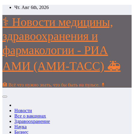
Перейти
Чт. Авг 6th, 2026
к
содержимому
⚕️ Новости медицины,
здравоохранения и
фармакологии - РИА
АМИ (АМИ-ТАСС) 🚑
🏥 Всё что нужно знать, что бы быть на пульсе. 💊
Новости
Все о вакцинах
Здравоохранение
Наука
Бизнес