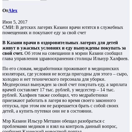
От
Alex
Июн 5, 2017
СМИ: В детских лагерях Казани врачи ютятся в служебных
помещениях и покупают еду за свой счет
В Казани врачи в оздоровительных лагерях для детей
живут в ужасных условиях и еду вынуждены покупать за
свой счет.
Об этом на совещании в мэрии Казани сообщил
глава управления здравоохранения столицы Ильнур Халфиев.
По его словам, медработники проживают в медицинских
изоляторах, где условия не всегда пригодны для этого – сыро,
холодно и нет технического персонала для уборки.
Медперсонал вынужден за свой счет покупать еду, а зарплата
врачей составляет 17 тыс. рублей, у медсестер – 14 тыс.
рублей. Халфиев также сообщил, что медработники
приезжают работать в лагеря во время своего законного
отпуска, при этом им не разрешается брать с собой своих
детей, а купить путевки они не в состоянии.
Мэр Казани Ильсур Метшин обещал разобраться с
проблемами медиков и взял на контроль данный вопрос,
сообщает Казанский новостной портал.