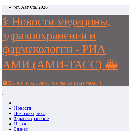
Перейти
Чт. Авг 6th, 2026
к
содержимому
⚕️ Новости медицины,
здравоохранения и
фармакологии - РИА
АМИ (АМИ-ТАСС) 🚑
🏥 Всё что нужно знать, что бы быть на пульсе. 💊
Новости
Все о вакцинах
Здравоохранение
Наука
Бизнес