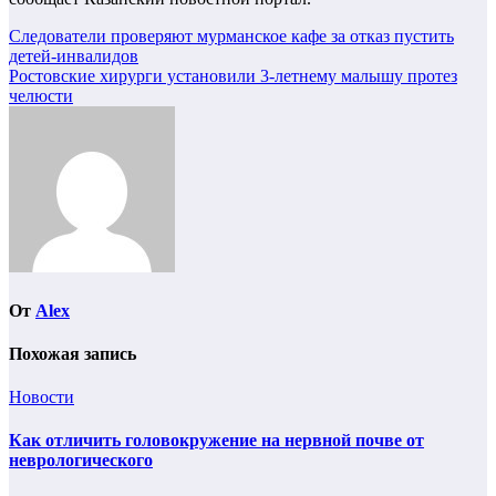
Навигация
Следователи проверяют мурманское кафе за отказ пустить
детей-инвалидов
по
Ростовские хирурги установили 3-летнему малышу протез
записям
челюсти
От
Alex
Похожая запись
Новости
Как отличить головокружение на нервной почве от
неврологического