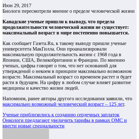
Июн 29, 2017
Биологи пересмотрели мнение о пределе человеческой жизни
Канадские ученые пришли к выводу, что предела
продолжительности человеческой жизни не существует:
максимальный возраст в мире постепенно повышается.
Как сообщает Газета.Ru, к такому выводу пришли ученые
университета МакГилла. Они проанализировали
максимальную продолжительность жизни с 1968 года в
Японии, США, Великобритании и Франции. По мнению
ученых, цифры говорят о том, что нет оснований для
утверждений о некоем в принципе максимально возможном
возрасте. Максимальный возраст со временем растет и будет
расти в будущем. На цифру в любом случае влияет развитие
медицины и качество жизни людей.
Напомним, ранее авторы другого исследования заявили, что
максимально возможный человеческий возраст – 125 лет
.
Навигация
Ученые приблизились к созданию сердечных заплаток
Онкологи предлагают увеличить тарифы в рамках ОМС и
по
ввести новые специальности
записям