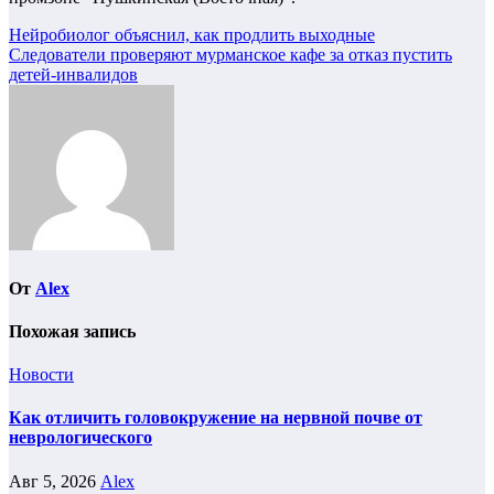
Навигация
Нейробиолог объяснил, как продлить выходные
Следователи проверяют мурманское кафе за отказ пустить
по
детей-инвалидов
записям
От
Alex
Похожая запись
Новости
Как отличить головокружение на нервной почве от
неврологического
Авг 5, 2026
Alex