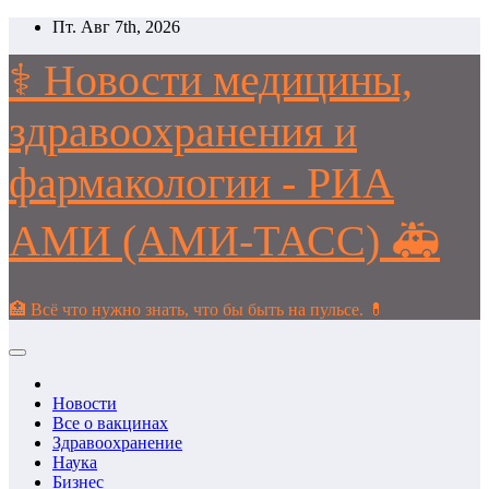
Перейти
Пт. Авг 7th, 2026
к
содержимому
⚕️ Новости медицины,
здравоохранения и
фармакологии - РИА
АМИ (АМИ-ТАСС) 🚑
🏥 Всё что нужно знать, что бы быть на пульсе. 💊
Новости
Все о вакцинах
Здравоохранение
Наука
Бизнес