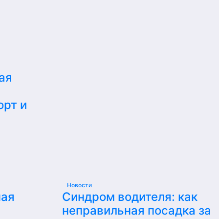
ая
орт и
Новости
ная
Синдром водителя: как
неправильная посадка за