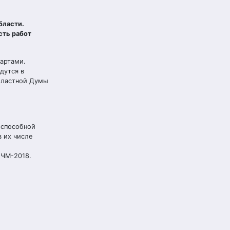
бласти.
сть работ
артами.
дутся в
областной Думы
 способной
в их числе
 ЧМ-2018.