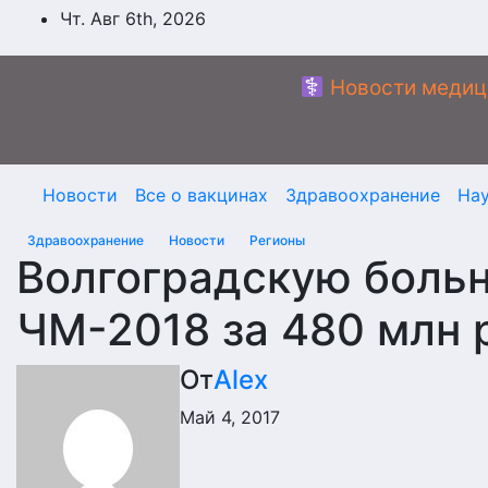
Перейти
Чт. Авг 6th, 2026
к
содержимому
Новости медиц
Новости
Все о вакцинах
Здравоохранение
На
Здравоохранение
Новости
Регионы
Волгоградскую боль
ЧМ-2018 за 480 млн 
От
Alex
Май 4, 2017