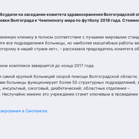
судили на заседании комитета здравоохранения Волгоградской о
овки Волгограда к Чемпионату мира по футболу 2018 года. Стоимо
ременную клинику в полном соответствии с лучшими мировыми станд
ти все подразделения больницы, но наиболее масштабные работы ве
оторому в нашей стране нет», – рассказала председатель комитета 
ном комплексе завершится до конца 2017 года.
я самой крупной больницей скорой помощи Волгоградской области,
таве больницы функционирует более 50 структурных подразделений, 
 инсультный, ожоговый, диабетический; областные отделения –
. Неслучайно именно это учреждение станет ключевым в проведении
езирования в Смоленске